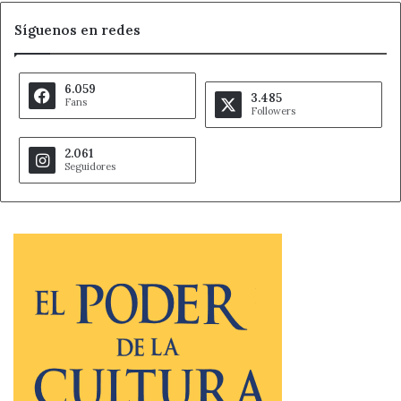
Síguenos en redes
6.059
3.485
Fans
Followers
2.061
Seguidores