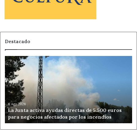
Destacado
La
Junta
activa
ayudas
directas
de
5.500
euros
6 Ago 2026
La Junta activa ayudas directas de 5.500 euros
para
para negocios afectados por los incendios
negocios
afectados
por
los