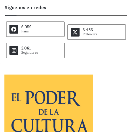
Síguenos en redes
6.059
3.485
Fans
Followers
2.061
Seguidores