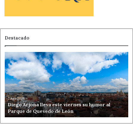
Destacado
Diego
Arjona
lleva
este
viernes
su
humor
al
7 Ago 2026
Diego Arjona lleva este viernes su humor al
Parque
Parque de Quevedo de León
de
Quevedo
de
León