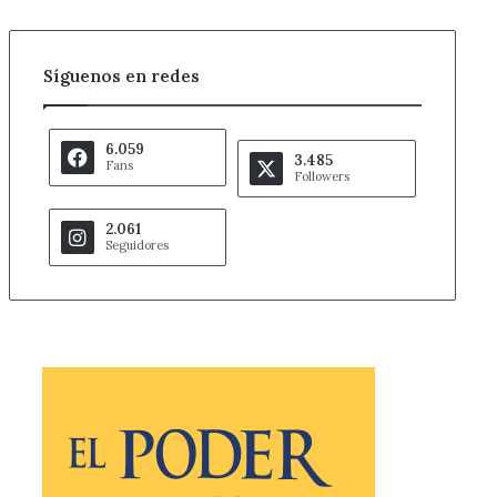
Síguenos en redes
6.059
3.485
Fans
Followers
2.061
Seguidores