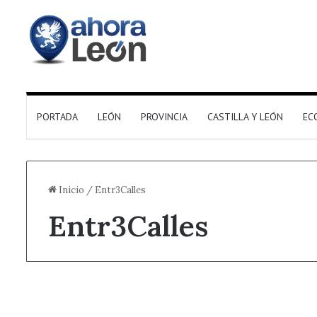
PORTADA
LEÓN
PROVINCIA
CASTILLA Y LEÓN
EC
Inicio
/
Entr3Calles
Entr3Calles
¿Sabías que...?