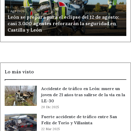
eclipse
del
7 Ago 2026
León se prepara para el eclipse del 12 de agosto:
12
casi 3.000 agentes reforzarán la seguridad en
de
Castilla y León
agosto:
casi
3.000
agentes
reforzarán
la
seguridad
Lo más visto
en
Castilla
y
Accidente de tráfico en León: muere un
León
joven de 21 años tras salirse de la vía en la
LE-30
20 Dic 2025
Fuerte accidente de tráfico entre San
Feliz de Torío y Villasinta
22 Mar 2025