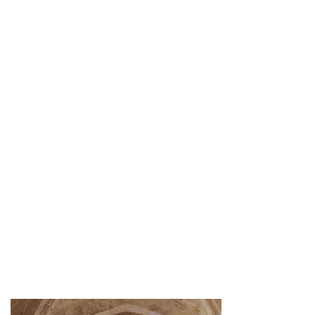
Destacado
AUPA pide al Ayuntamiento
de León que responda sus
preguntas y apoye a los
autónomos de la capital
11 Nov 2020
0