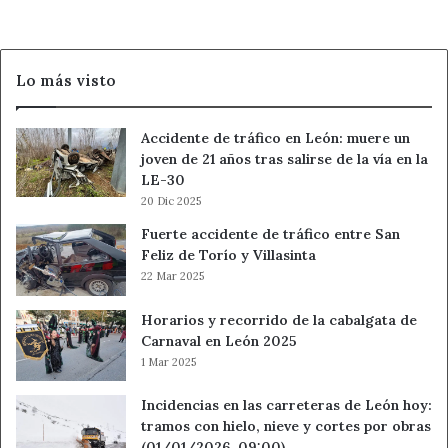
a
evacuar
Los
Lo más visto
Ángeles
de
San
Accidente de tráfico en León: muere un
Rafael
joven de 21 años tras salirse de la vía en la
y
LE-30
Vegas
20 Dic 2025
de
Matute
Fuerte accidente de tráfico entre San
Feliz de Torío y Villasinta
22 Mar 2025
Horarios y recorrido de la cabalgata de
Carnaval en León 2025
1 Mar 2025
Incidencias en las carreteras de León hoy:
tramos con hielo, nieve y cortes por obras
(01/01/2026, 09:00)