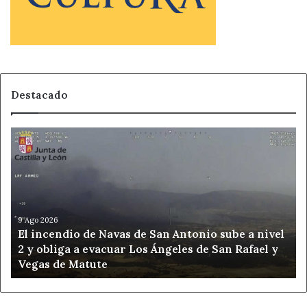
Destacado
El
incendio
de
Navas
de
San
Antonio
9 Ago 2026
El incendio de Navas de San Antonio sube a nivel
sube
2 y obliga a evacuar Los Ángeles de San Rafael y
a
Vegas de Matute
nivel
2
y
obliga