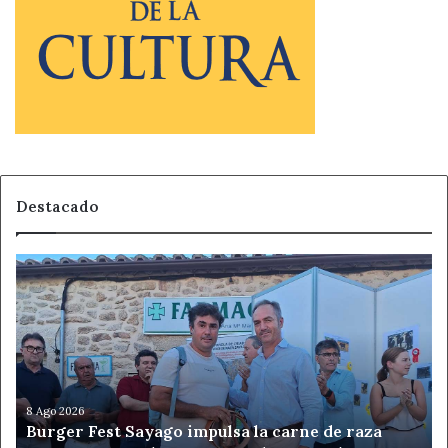
Destacado
Burger
Fest
Sayago
impulsa
la
carne
de
raza
8 Ago 2026
Burger Fest Sayago impulsa la carne de raza
Sayaguesa,