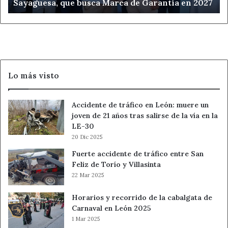
Sayaguesa, que busca Marca de Garantía en 2027
que
busca
Marca
de
Garantía
en
2027
Lo más visto
Accidente de tráfico en León: muere un
joven de 21 años tras salirse de la vía en la
LE-30
20 Dic 2025
Fuerte accidente de tráfico entre San
Feliz de Torío y Villasinta
22 Mar 2025
Horarios y recorrido de la cabalgata de
Carnaval en León 2025
1 Mar 2025