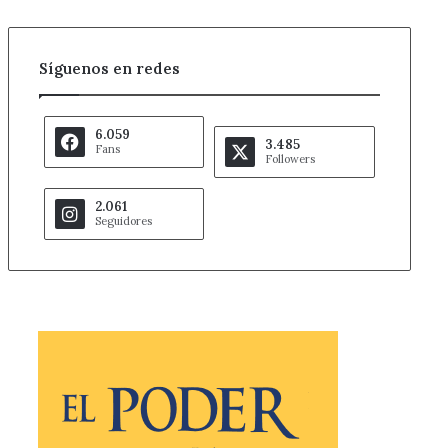
Síguenos en redes
6.059
3.485
Fans
Followers
2.061
Seguidores