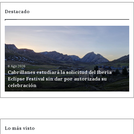
Destacado
Cabrillanes
estudiará
la
solicitud
del
Iberia
Eclipse
6 Ago 2026
Cabrillanes estudiará la solicitud del Iberia
Festival
Eclipse Festival sin dar por autorizada su
sin
celebración
dar
por
autorizada
su
celebración
Lo más visto