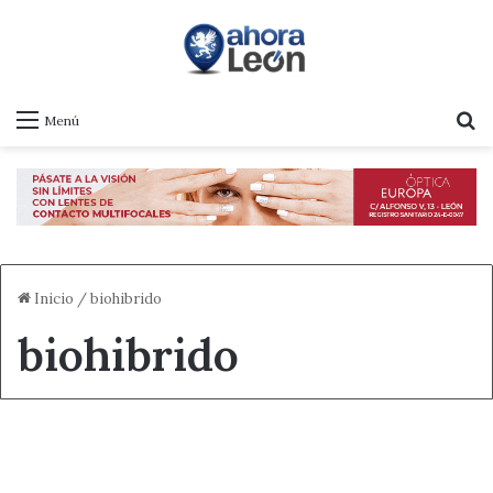
B
Menú
Inicio
/
biohibrido
biohibrido
Destacado