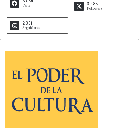
6.059
3.485
Fans
Followers
2.061
Seguidores