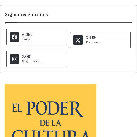
Síguenos en redes
6.059
3.485
Fans
Followers
2.061
Seguidores