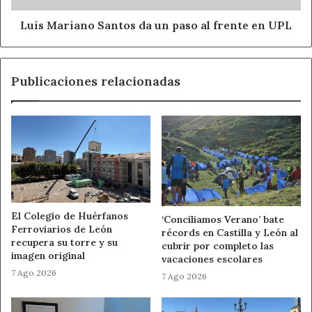
en
“Concerto d’Amore”, de Jacob de Haan, y “Moment for
UPL
Luis Mariano Santos da un paso al frente en UPL
Morricone”, un arreglo de Johan de Meij sobre algunas
bandas sonoras de películas del oeste de Ennio
Morricone.
Publicaciones relacionadas
Ahora León
Cabaret
Noticias de León
Santa Cecilia
El Colegio de Huérfanos
‘Conciliamos Verano’ bate
Ferroviarios de León
récords en Castilla y León al
recupera su torre y su
cubrir por completo las
imagen original
vacaciones escolares
7 Ago 2026
7 Ago 2026