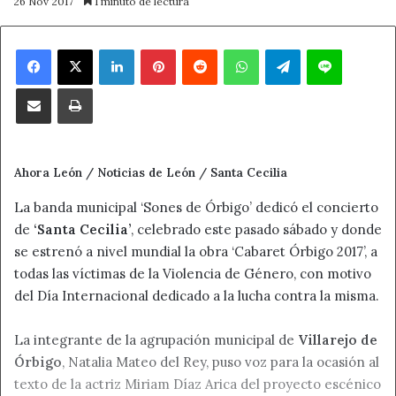
26 Nov 2017
1 minuto de lectura
Facebook
X
LinkedIn
Pinterest
Reddit
WhatsApp
Telegram
Line
Compartir por correo electrónico
Imprimir
Ahora León / Noticias de León / Santa Cecilia
La banda municipal ‘Sones de Órbigo’ dedicó el concierto
de
‘Santa Cecilia’
, celebrado este pasado sábado y donde
se estrenó a nivel mundial la obra ‘Cabaret Órbigo 2017’, a
todas las víctimas de la Violencia de Género, con motivo
del Día Internacional dedicado a la lucha contra la misma.
La integrante de la agrupación municipal de
Villarejo de
Órbigo
, Natalia Mateo del Rey, puso voz para la ocasión al
texto de la actriz Miriam Díaz Arica del proyecto escénico