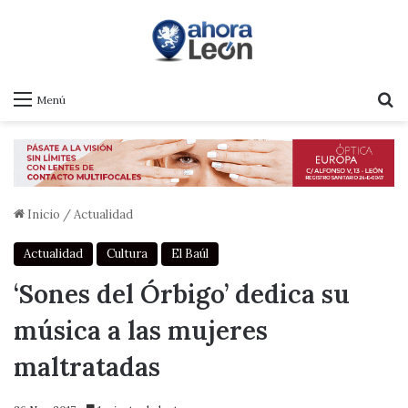
B
Menú
Inicio
/
Actualidad
Actualidad
Cultura
El Baúl
‘Sones del Órbigo’ dedica su
música a las mujeres
maltratadas