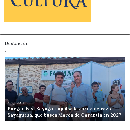
Destacado
Burger
Fest
Sayago
impulsa
la
carne
de
raza
8 Ago 2026
Burger Fest Sayago impulsa la carne de raza
Sayaguesa,
Sayaguesa, que busca Marca de Garantía en 2027
que
busca
Marca