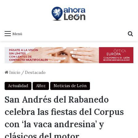
B
Menú
Inicio
/
Destacado
Actualidad
Alfoz
Noticias de León
San Andrés del Rabanedo
celebra las fiestas del Corpus
con ‘la vaca andresina’ y
clásicos del motor