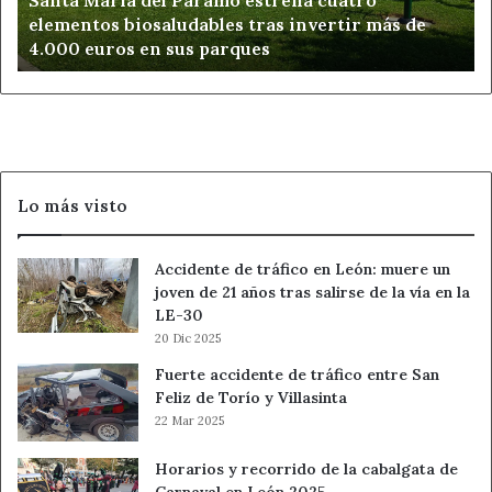
Santa María del Páramo estrena cuatro
biosaludables
elementos biosaludables tras invertir más de
tras
4.000 euros en sus parques
invertir
más
de
4.000
euros
en
sus
Lo más visto
parques
Accidente de tráfico en León: muere un
joven de 21 años tras salirse de la vía en la
LE-30
20 Dic 2025
Fuerte accidente de tráfico entre San
Feliz de Torío y Villasinta
22 Mar 2025
Horarios y recorrido de la cabalgata de
Carnaval en León 2025