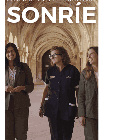
Durante todas las fiestas se celebrará también un
concurso de tapas
con la participación de distintos
establecimientos hosteleros. El certamen contará con un
premio de
150 euros
.
La programación se completa con torneos deportivos,
degustaciones de sopas de ajo, pasacalles, juegos y
actividades dirigidas tanto a vecinos como a visitantes. La
organización corre a cargo de la
Junta Vecinal
, con la
colaboración del
Ayuntamiento de San Andrés del
Rabanedo
.
La presidenta de la Junta Vecinal de San Andrés,
María
Amparo García
, ha destacado el esfuerzo colectivo y la
implicación de los vecinos para sacar adelante un
programa variado. También ha animado a participar en
las actividades previstas durante todo el fin de semana.