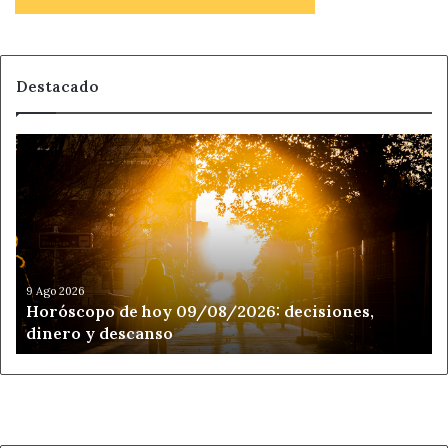
Destacado
Horóscopo
de
hoy
09/08/2026:
decisiones,
dinero
y
descanso
9 Ago 2026
Horóscopo de hoy 09/08/2026: decisiones,
dinero y descanso