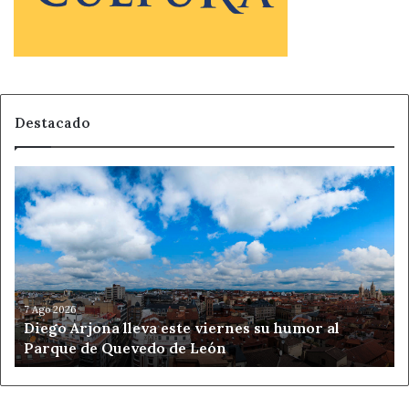
Destacado
Diego
Arjona
lleva
este
viernes
su
humor
al
7 Ago 2026
Diego Arjona lleva este viernes su humor al
Parque
Parque de Quevedo de León
de
Quevedo
de
León