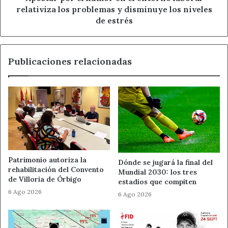
“La trucha y nuestra historia”.
problemas
relativiza los problemas y disminuye los niveles
y
de estrés
disminuye
Ahora León
Hostelería
los
niveles
Noticias de León
Publicaciones relacionadas
de
estrés
Patrimonio autoriza la
Dónde se jugará la final del
rehabilitación del Convento
Mundial 2030: los tres
de Villoria de Órbigo
estadios que compiten
6 Ago 2026
6 Ago 2026