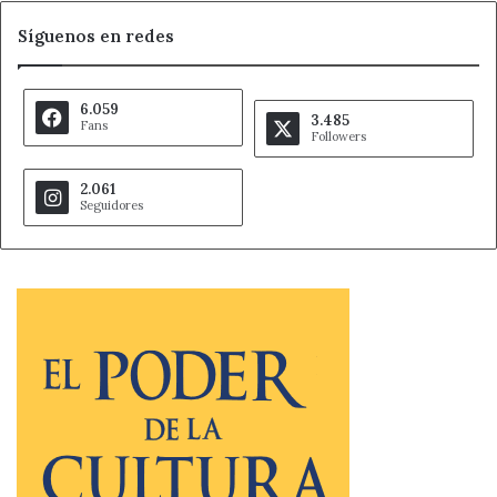
Síguenos en redes
6.059
3.485
Fans
Followers
2.061
Seguidores