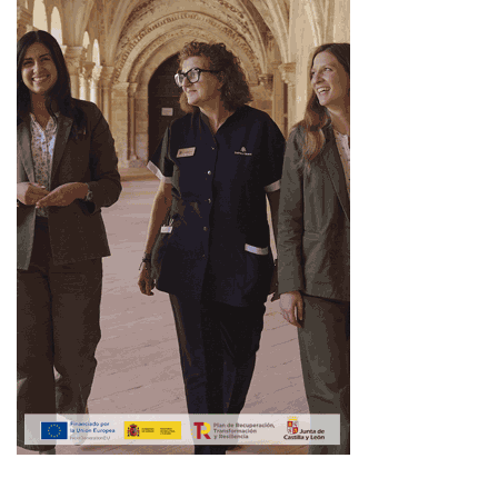
enfermeras, ya que las actuales están provocando que
muchas de las profesionales opten por trabajar fuera de
nuestra Comunidad autónoma. La fidelización de las
enfermeras y enfermeros es una cuestión muy relevante
para SATSE y que debe llevar a cabo el nuevo Gobierno
autonómico.
Lo mismo sucede, según SATSE Castilla y León, con las
condiciones laborales de las enfermeras y enfermeros
que trabajan en la atención sociosanitaria. El Sindicato de
Enfermería considera que debe cambiarse el modelo de
atención sociosanitaria que en los últimos años se ha
promovido desde la Junta, para adecuarlo a la realidad de
los centros sociosanitarios de la Comunidad, que cuentan
con residentes en su mayoría de edad avanzada, con un
elevado grado de dependencia y con pluripatologías y
que requieren un alto nivel de cuidados enfermeros. Por
este motivo, SATSE exige mayor dotación de enfermeras