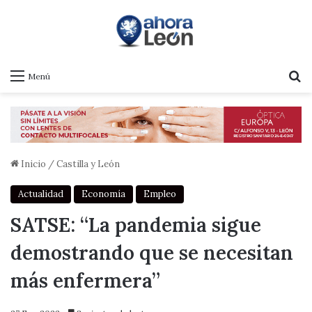
B
Menú
Inicio
/
Castilla y León
Actualidad
Economía
Empleo
SATSE: “La pandemia sigue
demostrando que se necesitan
más enfermera”