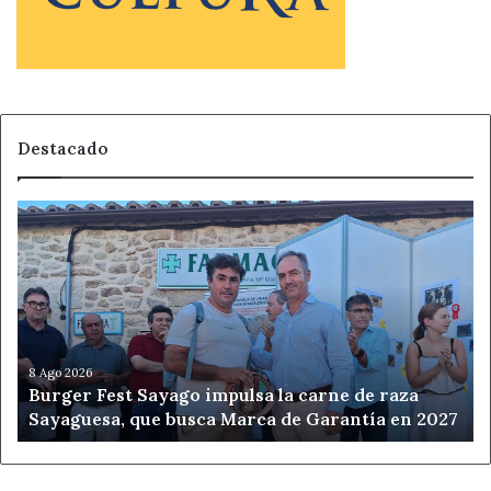
Destacado
Burger
Fest
Sayago
impulsa
la
carne
de
raza
8 Ago 2026
Burger Fest Sayago impulsa la carne de raza
Sayaguesa,
Sayaguesa, que busca Marca de Garantía en 2027
que
busca
Marca
de