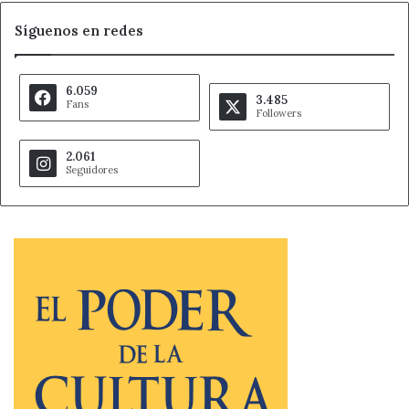
en estos centros y unas mejores condiciones laborales y
Síguenos en redes
profesionales para ellas.
6.059
3.485
Ahora León
Noticias de León
Fans
Followers
Sanidad
SATSE
2.061
Seguidores