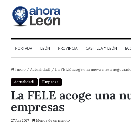
PORTADA
LEÓN
PROVINCIA
CASTILLA Y LEÓN
EC
Inicio
/
Actualidad1
/
La FELE acoge una nueva mesa negociador
Actualidad1
Empresa
La FELE acoge una nu
empresas
27 Jun 2017
Menos de un minuto