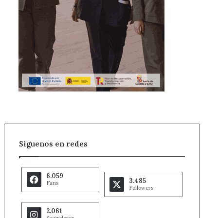
Síguenos en redes
6.059
3.485
Fans
Followers
2.061