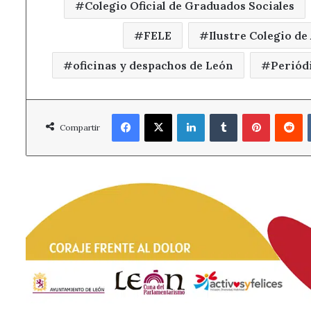
Colegio Oficial de Graduados Sociales
FELE
Ilustre Colegio d
oficinas y despachos de León
Periód
Facebook
X
LinkedIn
Tumblr
Pinterest
R
Compartir