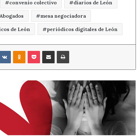
convenio colectivo
diarios de León
e Abogados
mesa negociadora
icos de León
periódicos digitales de León
eddit
VKontakte
Odnoklassniki
Pocket
Compartir por correo electrónico
Imprimir