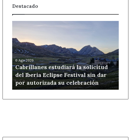
Destacado
Cabrillanes
estudiará
la
solicitud
del
Iberia
6 Ago 2026
Eclipse
Cabrillanes estudiará la solicitud
Festival
del Iberia Eclipse Festival sin dar
sin
por autorizada su celebración
dar
por
autorizada
su
celebración