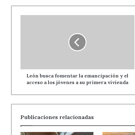
León
busca
fomentar
la
emancipación
y
el
acceso
a
los
León busca fomentar la emancipación y el
jóvenes
acceso a los jóvenes a su primera vivienda
a
su
primera
vivienda
Publicaciones relacionadas