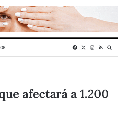
Facebook
X
Instagram
RSS
Buscar 
TOR
ue afectará a 1.200