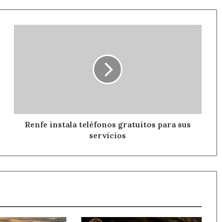
Renfe
instala
teléfonos
gratuitos
para
sus
servicios
Renfe instala teléfonos gratuitos para sus
servicios