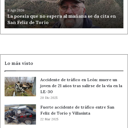
mañana
se
8 Ago 2026
La poesía que no espera al mañana se da cita en
da
San Feliz de Torío
cita
en
San
Feliz
de
Torío
Lo más visto
Accidente de tráfico en León: muere un
joven de 21 años tras salirse de la vía en la
LE-30
20 Dic 2025
Fuerte accidente de tráfico entre San
Feliz de Torío y Villasinta
22 Mar 2025