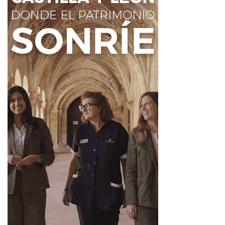
vuelve a acercarlo a esa querida zona del Esla, donde la
música parece encontrar un lugar natural.
Luis Mera Lucky en León
deja una idea clara: hay
canciones que nacen de paisajes concretos, pero
terminan hablando a cualquiera que haya sentido que un
lugar también puede ser hogar.
Fuente
Ahora León
Ahora León
Luis Mera Lucky
Mansilla de las Mulas
Música leonesa
Noticias de León
Sereno y aislado
Soy el castor