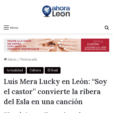
B
Menú
Inicio
/
Destacado
Actualidad
Cultura
El Baúl
Luis Mera Lucky en León: “Soy
el castor” convierte la ribera
del Esla en una canción