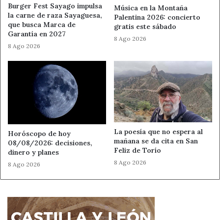
El formato físico también está
Burger Fest Sayago impulsa
Música en la Montaña
la carne de raza Sayaguesa,
Palentina 2026: concierto
disponible
que busca Marca de
gratis este sábado
Garantía en 2027
8 Ago 2026
Toda la discografía de Luis Mera Lucky puede escucharse
8 Ago 2026
en las principales plataformas digitales. Además, quienes
prefieran el formato físico pueden encontrar sus discos
en
La Casa del Disco
, donde figuran
“Sereno y aislado
(El viaje del pirata)”
y
“La hora de triunfar”
.
El CD permite disfrutar del trabajo completo con
La poesía que no espera al
créditos, letras, portada, contraportada y fotografías. Una
Horóscopo de hoy
mañana se da cita en San
08/08/2026: decisiones,
forma más cercana de acercarse a un proyecto que
Feliz de Torío
dinero y planes
combina música, memoria y territorio.
8 Ago 2026
8 Ago 2026
León como refugio emocional
Hace dos años, el cantante ofreció un acústico en
Las
Escuelas de Villacelama
. Ahora, su nuevo videoclip