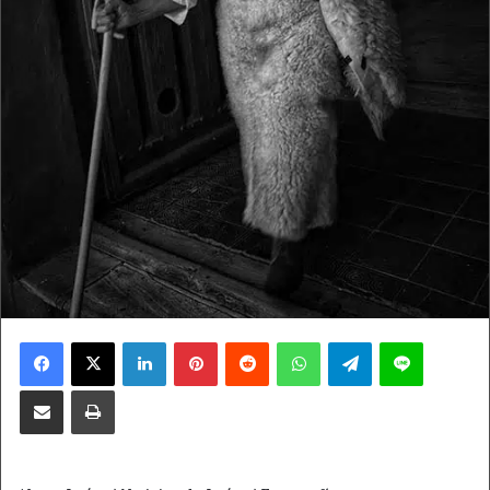
Facebook
X
LinkedIn
Pinterest
Reddit
WhatsApp
Telegram
Line
Compartir por correo electrónico
Imprimir