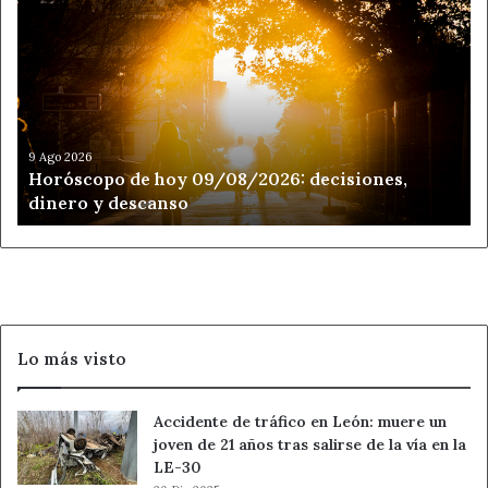
de
hoy
09/08/2026:
decisiones,
dinero
y
descanso
9 Ago 2026
Horóscopo de hoy 09/08/2026: decisiones,
dinero y descanso
Lo más visto
Accidente de tráfico en León: muere un
joven de 21 años tras salirse de la vía en la
LE-30