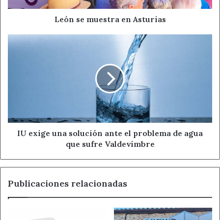
León se muestra en Asturias
IU
exige
una
solución
ante
el
problema
de
agua
que
IU exige una solución ante el problema de agua
sufre
que sufre Valdevimbre
Valdevimbre
Publicaciones relacionadas