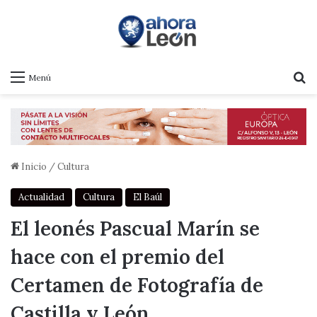
B
Menú
Inicio
/
Cultura
Actualidad
Cultura
El Baúl
El leonés Pascual Marín se
hace con el premio del
Certamen de Fotografía de
Castilla y León