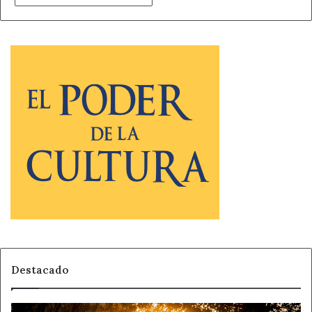
Destacado
Horóscopo