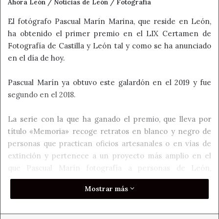
Ahora León / Noticias de León / Fotografía
El fotógrafo Pascual Marín Marina, que reside en León,
ha obtenido el primer premio en el LIX Certamen de
Fotografía de Castilla y León tal y como se ha anunciado
en el día de hoy.
Pascual Marín ya obtuvo este galardón en el 2019 y fue
segundo en el 2018.
La serie con la que ha ganado el premio, que lleva por
título «Memoria» recoge retratos en blanco y negro de
personas que practican oficios artesanales o en vías de
extinción y pertenece a un proyecto más amplio en el
que Pascual Marín fotografía a personas de León,
«paisajes humanos que recogen retratos, tradiciones y
Mostrar más
festejos de la provincia con un punto de vista personal,
una fotografía cercana a lo antropológico, pero con un
marcado sentido artístico y estético, en la que llevo