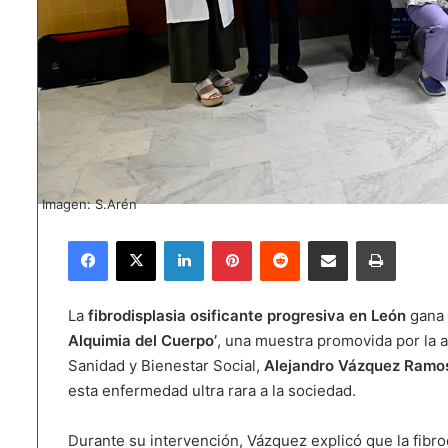
Imagen: S.Arén
Facebook
X
LinkedIn
Pinterest
Reddit
Compartir por correo electrónico
Imprimir
La
fibrodisplasia osificante progresiva en León
gana 
Alquimia del Cuerpo’
, una muestra promovida por la 
Sanidad y Bienestar Social,
Alejandro Vázquez Ramo
esta enfermedad ultra rara a la sociedad.
Durante su intervención, Vázquez explicó que la fibro