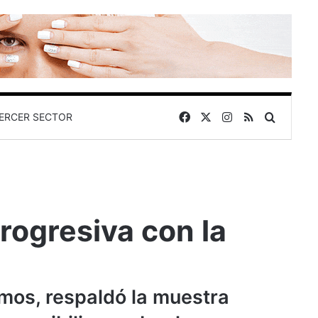
Facebook
X
Instagram
RSS
Buscar 
ERCER SECTOR
progresiva con la
amos, respaldó la muestra