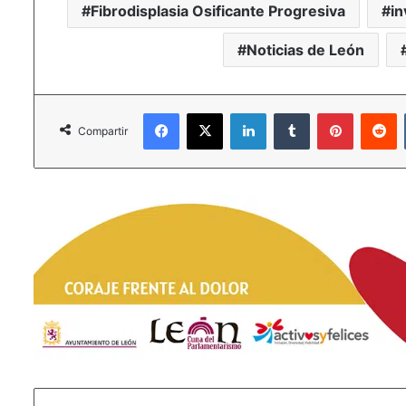
Fibrodisplasia Osificante Progresiva
in
Noticias de León
Facebook
X
LinkedIn
Tumblr
Pinterest
R
Compartir