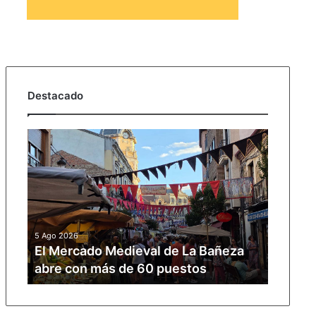
Destacado
El
Mercado
Medieval
de
La
Bañeza
abre
5 Ago 2026
con
El Mercado Medieval de La Bañeza
más
abre con más de 60 puestos
de
60
puestos