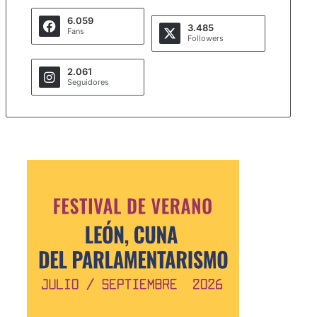
6.059
3.485
Fans
Followers
2.061
Seguidores