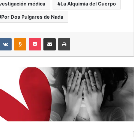
vestigación médica
La Alquimia del Cuerpo
Por Dos Pulgares de Nada
eddit
VKontakte
Odnoklassniki
Pocket
Compartir por correo electrónico
Imprimir