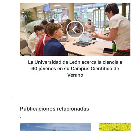
La
Universidad
de
León
acerca
la
ciencia
a
60
jóvenes
La Universidad de León acerca la ciencia a
en
60 jóvenes en su Campus Científico de
su
Verano
Campus
Científico
de
Verano
Publicaciones relacionadas