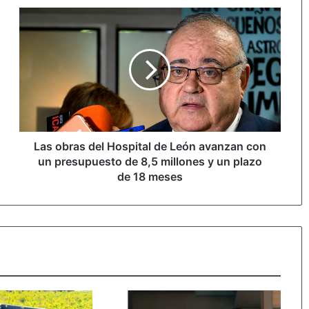
Las
obras
del
Hospital
de
León
avanzan
con
un
presupuesto
Las obras del Hospital de León avanzan con
de
un presupuesto de 8,5 millones y un plazo
8,5
de 18 meses
millones
y
un
plazo
de
18
meses