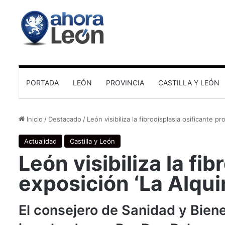
PORTADA
LEÓN
PROVINCIA
CASTILLA Y LEÓN
Inicio
/
Destacado
/
León visibiliza la fibrodisplasia osificante p
Actualidad
Castilla y León
León visibiliza la fi
exposición ‘La Alqui
El consejero de Sanidad y Bien