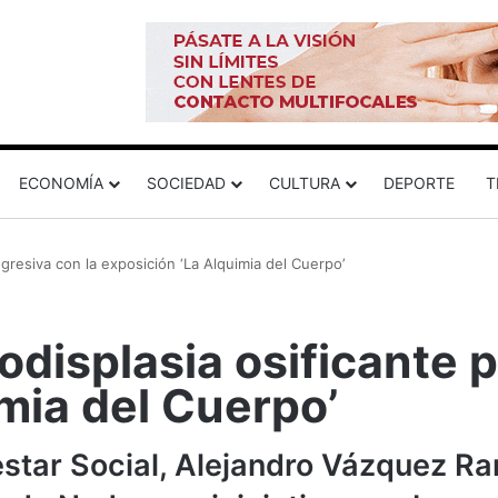
ECONOMÍA
SOCIEDAD
CULTURA
DEPORTE
T
rogresiva con la exposición ‘La Alquimia del Cuerpo’
brodisplasia osificante 
mia del Cuerpo’
estar Social, Alejandro Vázquez R