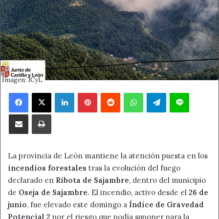
Imagen: JCyL
Facebook
X
LinkedIn
Pinterest
Reddit
WhatsApp
Telegram
Line
Compartir por correo electrónico
Imprimir
La provincia de León mantiene la atención puesta en los
incendios forestales
tras la evolución del fuego
declarado en
Ribota de Sajambre
, dentro del municipio
de
Oseja de Sajambre
. El incendio, activo desde el
26 de
junio
, fue elevado este domingo a
Índice de Gravedad
Potencial 2
por el riesgo que podía suponer para la