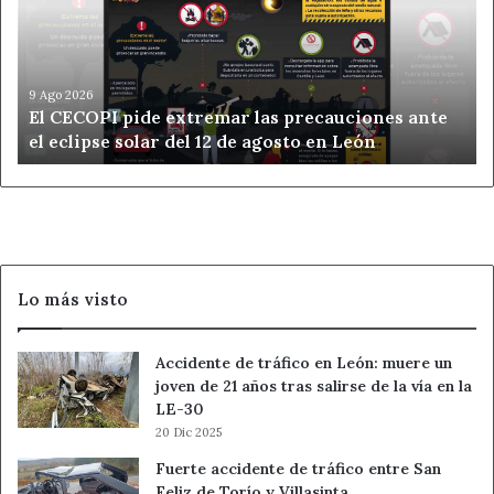
extremar
las
precauciones
ante
el
9 Ago 2026
El CECOPI pide extremar las precauciones ante
eclipse
el eclipse solar del 12 de agosto en León
solar
del
12
de
agosto
en
León
Lo más visto
Accidente de tráfico en León: muere un
joven de 21 años tras salirse de la vía en la
LE-30
20 Dic 2025
Fuerte accidente de tráfico entre San
Feliz de Torío y Villasinta