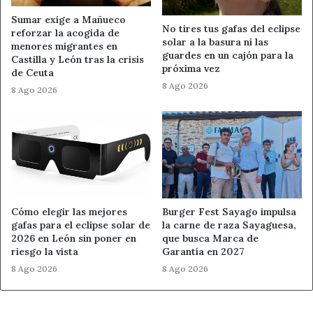
Entre ambos fuegos suman
560,64 hectáreas afectadas
,
Sumar exige a Mañueco
según los datos difundidos a partir de la información de la
No tires tus gafas del eclipse
reforzar la acogida de
solar a la basura ni las
Junta de Castilla y León.
menores migrantes en
guardes en un cajón para la
Castilla y León tras la crisis
próxima vez
de Ceuta
León, en alerta por calor, viento
8 Ago 2026
8 Ago 2026
y tormentas
La Junta mantiene la situación de alerta por riesgo
meteorológico de incendios forestales en toda Castilla y
León entre el
5 y el 8 de julio de 2026
. El episodio está
marcado por altas temperaturas, baja humedad, viento y
posibles tormentas con aparato eléctrico.
Cómo elegir las mejores
Burger Fest Sayago impulsa
gafas para el eclipse solar de
la carne de raza Sayaguesa,
2026 en León sin poner en
que busca Marca de
Durante este periodo se prohíbe encender fuego en el
riesgo la vista
Garantía en 2027
monte y en espacios abiertos. También quedan
8 Ago 2026
8 Ago 2026
restringidas actividades como el uso de barbacoas,
pirotecnia o maquinaria que pueda generar chispas en