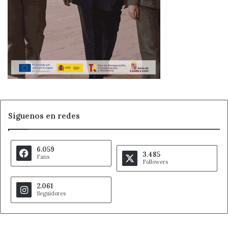
Incendios forestales
Inforcyl
Noticias de León
Oseja de Sajambre
Picos de Europa
Ribota de Sajambre
Síguenos en redes
6.059
3.485
Fans
Followers
2.061
Seguidores