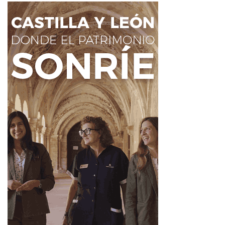
zonas forestales y en la franja de
400 metros
alrededor
del monte.
La Junta recuerda que
INFORCYL
ofrece información en
tiempo real sobre incendios activos, circunstancias,
medios implicados y datos relevantes. Además, durante la
época de peligro alto se elaboran partes diarios a las
10.00 y 19.00 horas
con la evolución de los incendios
forestales en Castilla y León.
La recomendación para la población es extremar la
prudencia, evitar cualquier actividad de riesgo en el
medio natural y llamar al
112
ante humo, llamas o
comportamientos peligrosos en zonas forestales.
Fuente
Ahora León
Ahora León
Incendios en León