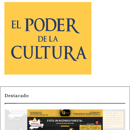
Destacado
El
CECOPI
pide