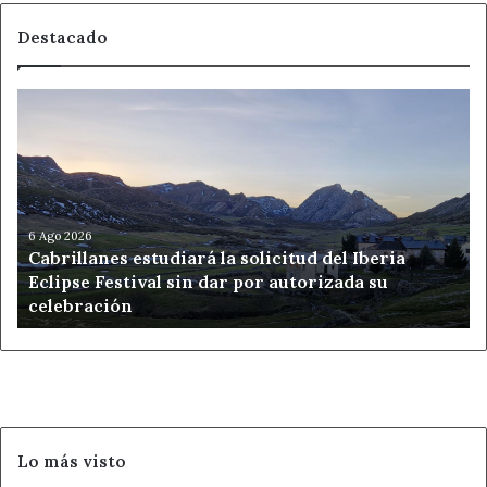
Destacado
Cabrillanes
estudiará
la
solicitud
del
Iberia
Eclipse
6 Ago 2026
Cabrillanes estudiará la solicitud del Iberia
Festival
Eclipse Festival sin dar por autorizada su
sin
celebración
dar
por
autorizada
su
celebración
Lo más visto