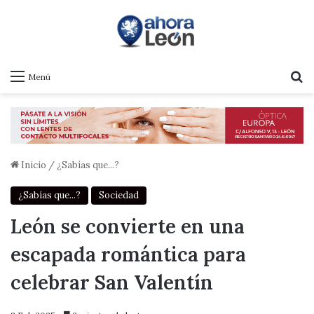
B
Menú
Inicio
/
¿Sabías que...?
¿Sabías que...?
Sociedad
León se convierte en una
escapada romántica para
celebrar San Valentín