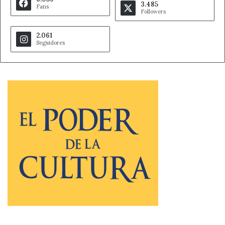
3.485
Fans
Followers
2.061
Seguidores