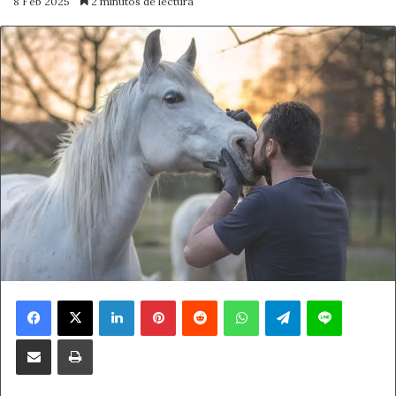
8 Feb 2025
2 minutos de lectura
Facebook
X
LinkedIn
Pinterest
Reddit
WhatsApp
Telegram
Line
Compartir por correo electrónico
Imprimir