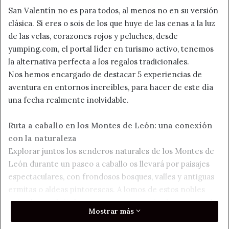
San Valentín no es para todos, al menos no en su versión
clásica. Si eres o sois de los que huye de las cenas a la luz
de las velas, corazones rojos y peluches, desde
yumping.com, el portal líder en turismo activo, tenemos
la alternativa perfecta a los regalos tradicionales.
Nos hemos encargado de destacar 5 experiencias de
aventura en entornos increíbles, para hacer de este día
una fecha realmente inolvidable.
Ruta a caballo en los Montes de León: una conexión
con la naturaleza
Explorar juntos los senderos naturales de los Montes de
León durante un paseo a caballo os llevará por paisajes
espectaculares, con frondosos bosques, valles y antiguas
ermitas o aldeas pintorescas. A lomos de estos nobles
animales, podréis hacer una pausa en miradores naturales
Mostrar más
donde podréis disfrutar de un pícnic al aire libre.
Ruta en quad en la Ribeira Sacra (Lugo, Galicia)
: