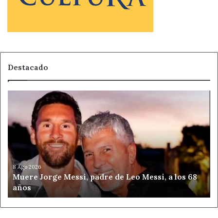
Destacado
Muere
Jorge
Messi,
padre
de
Leo
Messi,
a
8 Ago 2026
Muere Jorge Messi, padre de Leo Messi, a los 68
los
años
68
años