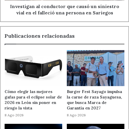
el
Investigan al conductor que causó un siniestro
falleció
vial en el falleció una persona en Sariegos
una
persona
en
Publicaciones relacionadas
Sariegos
Cómo elegir las mejores
Burger Fest Sayago impulsa
gafas para el eclipse solar de
la carne de raza Sayaguesa,
2026 en León sin poner en
que busca Marca de
riesgo la vista
Garantía en 2027
8 Ago 2026
8 Ago 2026