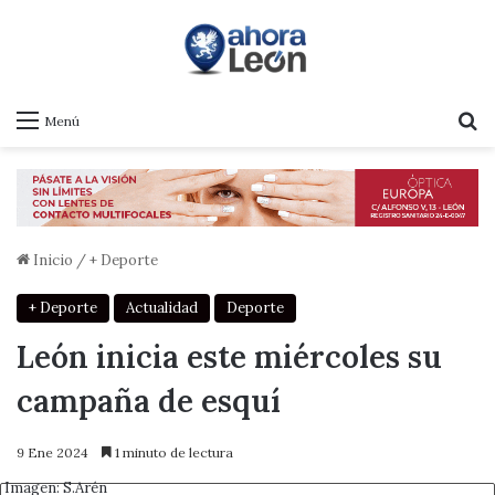
B
Menú
Inicio
/
+ Deporte
+ Deporte
Actualidad
Deporte
León inicia este miércoles su
campaña de esquí
9 Ene 2024
1 minuto de lectura
Imagen: S.Arén