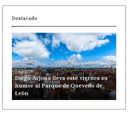
Destacado
Diego
Arjona
lleva
este
viernes
su
7 Ago 2026
humor
Diego Arjona lleva este viernes su
al
humor al Parque de Quevedo de
Parque
León
de
Quevedo
de
León