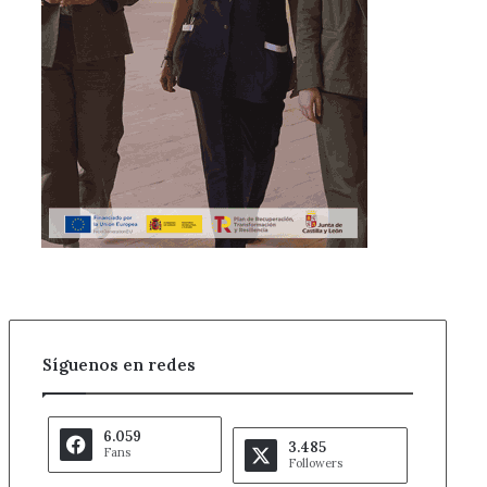
Síguenos en redes
6.059
3.485
Fans
Followers