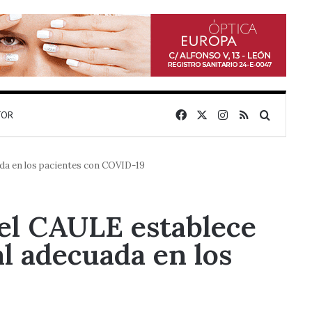
Facebook
X
Instagram
RSS
Buscar 
TOR
ada en los pacientes con COVID-19
del CAULE establece
l adecuada en los