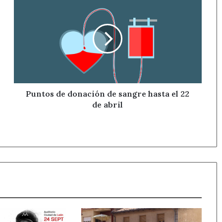
de
donación
de
sangre
hasta
el
22
de
abril
Puntos de donación de sangre hasta el 22
de abril