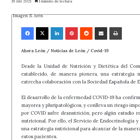
19 Abr 2021
1 minuto de lectura
Imagen: S. Arén
Facebook
X
LinkedIn
Pinterest
Reddit
Compartir por correo electrónico
Imprimir
Ahora León / Noticias de León / Covid-19
Desde la Unidad de Nutrición y Dietética del Com
establecido, de manera pionera, una estrategia 
estrecha colaboración con la Sociedad Española de E
El desarrollo de la enfermedad COVID-19 ha confirma
mayores y pluripatológicos, y conlleva un riesgo impo
por COVID sufre desnutrición, pero algún estudio r
nutricional. Por ello, el Servicio de Endocrinología
una estrategia nutricional para alcanzar de la maner
estos pacientes.