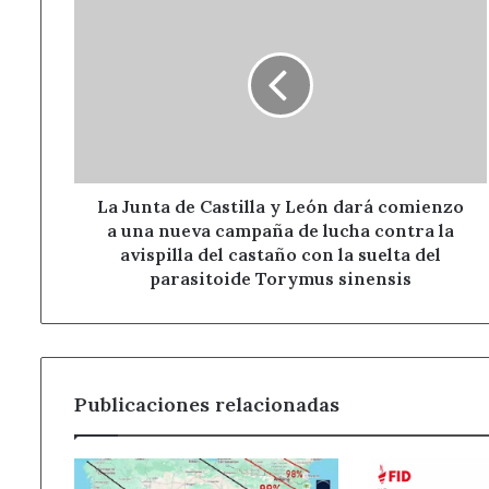
Junta
de
Castilla
y
León
dará
comienzo
a
una
La Junta de Castilla y León dará comienzo
nueva
a una nueva campaña de lucha contra la
campaña
avispilla del castaño con la suelta del
de
parasitoide Torymus sinensis
lucha
contra
la
avispilla
del
Publicaciones relacionadas
castaño
con
la
suelta