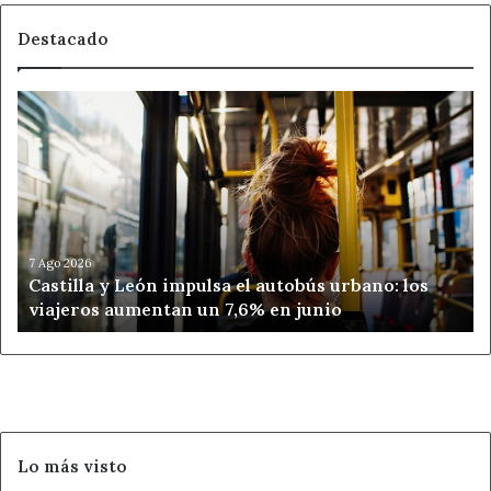
Destacado
Castilla
y
León
impulsa
el
autobús
urbano:
los
7 Ago 2026
Castilla y León impulsa el autobús urbano: los
viajeros
viajeros aumentan un 7,6% en junio
aumentan
un
7,6%
en
junio
Lo más visto