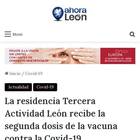
B
Menú
Inicio
/
Covid-19
Actualidad
Covid-19
La residencia Tercera
Actividad León recibe la
segunda dosis de la vacuna
contra la Covid-19