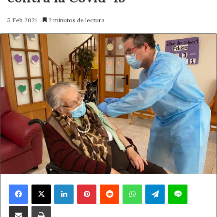
5 Feb 2021
2 minutos de lectura
Facebook
X
LinkedIn
Pinterest
Reddit
WhatsApp
Telegram
Line
Compartir por correo electrónico
Imprimir