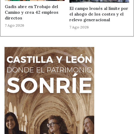
Gadis abre en Trobajo del
Ahora León
Noticias de León
El campo leonés al límite por
Camino y crea 42 empleos
el ahogo de los costes y el
directos
relevo generacional
vacuna contra la Covid-19
7 Ago 2026
7 Ago 2026