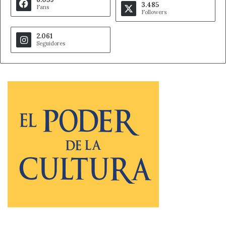
3.485
Fans
Followers
2.061
Seguidores