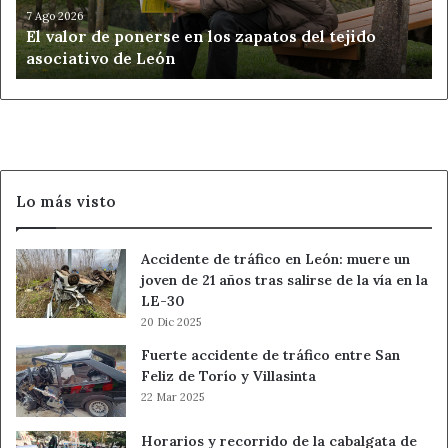
del
7 Ago 2026
El valor de ponerse en los zapatos del tejido
tejido
asociativo de León
asociativo
de
León
Lo más visto
Accidente de tráfico en León: muere un
joven de 21 años tras salirse de la vía en la
LE-30
20 Dic 2025
Fuerte accidente de tráfico entre San
Feliz de Torío y Villasinta
22 Mar 2025
Horarios y recorrido de la cabalgata de