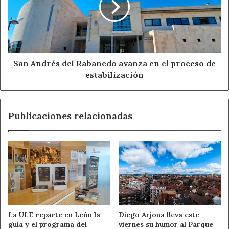
avanza
en
el
proceso
de
estabilización
San Andrés del Rabanedo avanza en el proceso de
estabilización
Publicaciones relacionadas
La ULE reparte en León la
Diego Arjona lleva este
guía y el programa del
viernes su humor al Parque