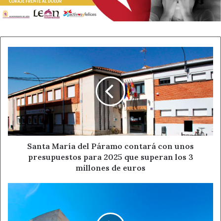
Fuente
Ayuntamiento de León
Ahora León
Ayuntamiento de León
Santa
Noticias de León
Policía Local de León
María
del
Páramo
contará
con
unos
presupuestos
para
2025
Santa María del Páramo contará con unos
que
presupuestos para 2025 que superan los 3
superan
millones de euros
los
3
San
millones
Andrés
de
del
euros
Rabanedo