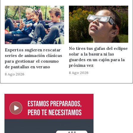
Fuente
ULE
Ahora León
comportamiento social de aves
No tires tus gafas del eclipse
Expertos sugieren rescatar
solar a la basura ni las
series de animación clásicas
comunicación vocal
cornejas negras
guardes en un cajón para la
para gestionar el consumo
próxima vez
de pantallas en verano
Inteligencia artificial
lenguaje animal
8 Ago 2026
8 Ago 2026
Noticias de León
Universidad de León