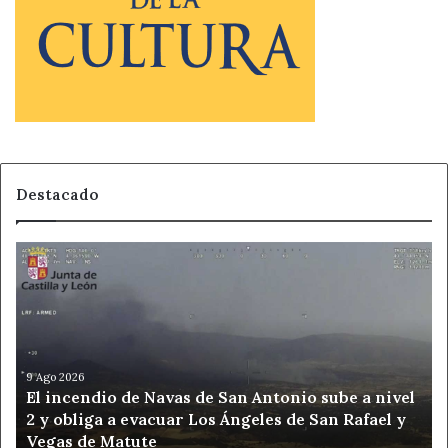
Destacado
El
incendio
de
Navas
de
San
Antonio
9 Ago 2026
El incendio de Navas de San Antonio sube a nivel
sube
2 y obliga a evacuar Los Ángeles de San Rafael y
a
Vegas de Matute
nivel