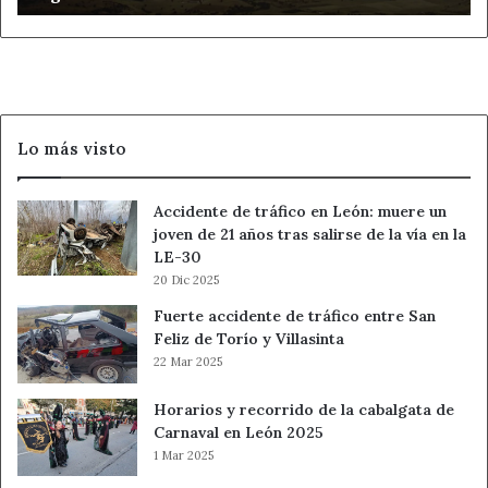
2
y
obliga
a
evacuar
Los
Lo más visto
Ángeles
de
San
Accidente de tráfico en León: muere un
Rafael
joven de 21 años tras salirse de la vía en la
y
LE-30
Vegas
20 Dic 2025
de
Matute
Fuerte accidente de tráfico entre San
Feliz de Torío y Villasinta
22 Mar 2025
Horarios y recorrido de la cabalgata de
Carnaval en León 2025
1 Mar 2025