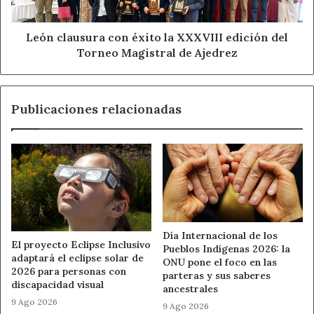
aves en el ámbito científico.
del
Torneo
Magistral
León clausura con éxito la XXXVIII edición del
Aunque los resultados son preliminares, los
de
Torneo Magistral de Ajedrez
investigadores planean realizar una segunda fase de
Ajedrez
trabajo de campo para comprobar si las categorías
vocales identificadas mediante IA tienen significado
Publicaciones relacionadas
también para las propias cornejas.
Hacia una nueva comprensión del
lenguaje no humano
Este avance científico no solo aporta una nueva visión
sobre la
inteligencia animal
, sino que también abre la
puerta a futuras investigaciones que podrían redefinir el
Día Internacional de los
El proyecto Eclipse Inclusivo
Pueblos Indígenas 2026: la
concepto de lenguaje y comunicación en especies no
adaptará el eclipse solar de
ONU pone el foco en las
humanas. La publicación oficial con las conclusiones
2026 para personas con
parteras y sus saberes
discapacidad visual
completas verá la luz en los próximos meses en una
ancestrales
9 Ago 2026
revista científica internacional.
9 Ago 2026