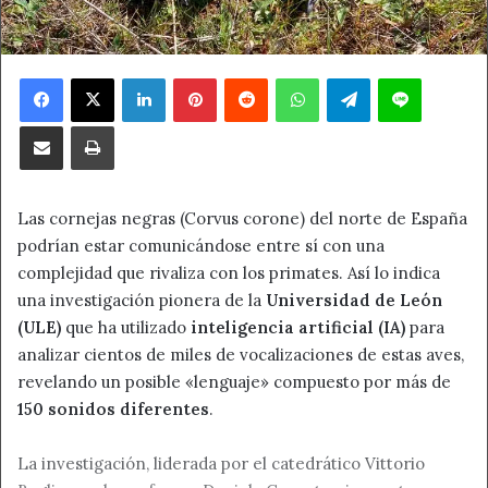
Facebook
X
LinkedIn
Pinterest
Reddit
WhatsApp
Telegram
Line
Compartir por correo electrónico
Imprimir
Las cornejas negras (Corvus corone) del norte de España
podrían estar comunicándose entre sí con una
complejidad que rivaliza con los primates. Así lo indica
una investigación pionera de la
Universidad de León
(ULE)
que ha utilizado
inteligencia artificial (IA)
para
analizar cientos de miles de vocalizaciones de estas aves,
revelando un posible «lenguaje» compuesto por más de
150 sonidos diferentes
.
La investigación, liderada por el catedrático Vittorio