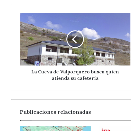
La
Cueva
de
Valporquero
busca
quien
atienda
su
cafetería
La Cueva de Valporquero busca quien
atienda su cafetería
Publicaciones relacionadas