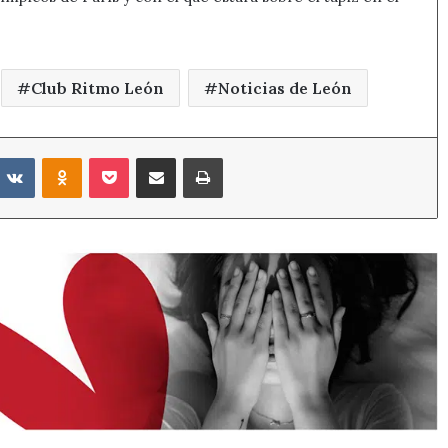
Club Ritmo León
Noticias de León
eddit
VKontakte
Odnoklassniki
Pocket
Compartir por correo electrónico
Imprimir