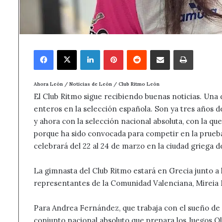
Facebook
X
LinkedIn
Pinterest
Reddit
Compartir por correo electrónico
Imprimir
Ahora León / Noticias de León / Club Ritmo León
El Club Ritmo sigue recibiendo buenas noticias. Una
enteros en la selección española. Son ya tres años d
y ahora con la selección nacional absoluta, con la qu
porque ha sido convocada para competir en la prueb
celebrará del 22 al 24 de marzo en la ciudad griega de
La gimnasta del Club Ritmo estará en Grecia junto a 
representantes de la Comunidad Valenciana, Mireia M
Para Andrea Fernández, que trabaja con el sueño de 
conjunto nacional absoluto que prepara los Juegos Olí