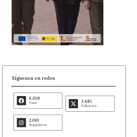
Síguenos en redes
6.059
3.485
Fans
Followers
2.061
Seguidores