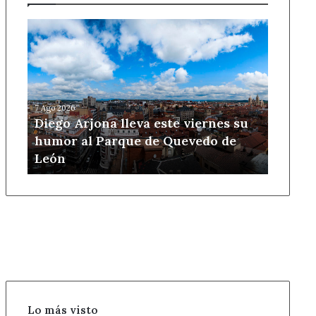
Diego
Arjona
lleva
este
viernes
su
7 Ago 2026
humor
Diego Arjona lleva este viernes su
al
humor al Parque de Quevedo de
Parque
León
de
Quevedo
de
León
Lo más visto