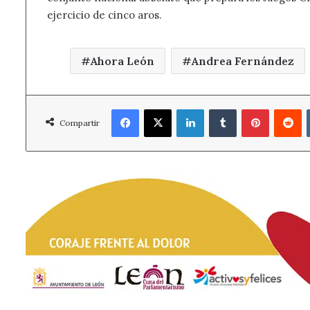
ejercicio de cinco aros.
Ahora León
Andrea Fernández
Facebook
X
LinkedIn
Tumblr
Pinterest
R
Compartir