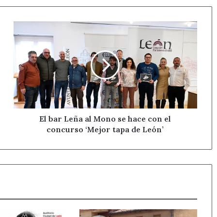
El
bar
Leña
al
Mono
se
hace
con
el
concurso
El bar Leña al Mono se hace con el
‘Mejor
concurso ‘Mejor tapa de León’
tapa
de
León’