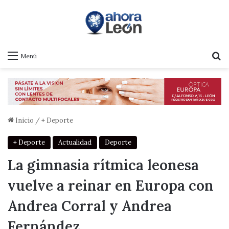
B
Menú
Inicio
/
+ Deporte
+ Deporte
Actualidad
Deporte
La gimnasia rítmica leonesa
vuelve a reinar en Europa con
Andrea Corral y Andrea
Fernández