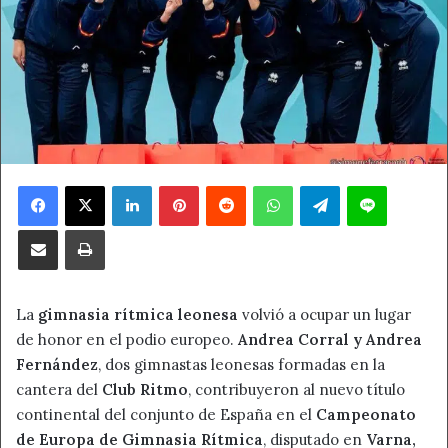
Facebook
X
LinkedIn
Pinterest
Reddit
WhatsApp
Telegram
Line
Compartir por correo electrónico
Imprimir
La
gimnasia rítmica leonesa
volvió a ocupar un lugar
de honor en el podio europeo.
Andrea Corral y Andrea
Fernández
, dos gimnastas leonesas formadas en la
cantera del
Club Ritmo
, contribuyeron al nuevo título
continental del conjunto de España en el
Campeonato
de Europa de Gimnasia Rítmica
, disputado en
Varna,