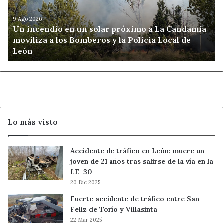
próximo
a
9 Ago 2026
Un incendio en un solar próximo a La Candamia
La
moviliza a los Bomberos y la Policía Local de
Candamia
León
moviliza
a
los
Bomberos
y
la
Policía
Lo más visto
Local
de
León
Accidente de tráfico en León: muere un
joven de 21 años tras salirse de la vía en la
LE-30
20 Dic 2025
Fuerte accidente de tráfico entre San
Feliz de Torío y Villasinta
22 Mar 2025