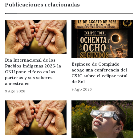
Publicaciones relacionadas
Camponaraya.
Morán ha hecho extensivo este reconocimiento a los
equipos que han acompañado a los regidores y regidoras
homenajeados durante todos estos años, así como al
municipalismo en general, por el trabajo que hacen por el
medio rural de la provincia, especialmente en los pueblos
Día Internacional de los
más pequeños.
Espinoso de Compludo
Pueblos Indígenas 2026: la
acoge una conferencia del
ONU pone el foco en las
CSIC sobre el eclipse total
parteras y sus saberes
Ahora León
Noticias de León
de Sol
ancestrales
9 Ago 2026
9 Ago 2026
Provincia