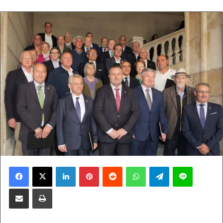
Facebook
X
LinkedIn
Pinterest
Reddit
WhatsApp
Telegram
Line
Compartir por correo electrónico
Imprimir