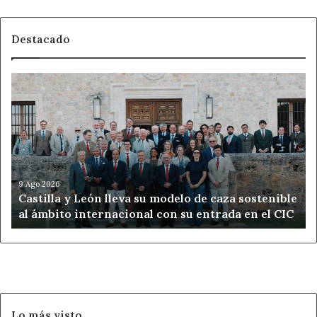
Destacado
Castilla
y
León
lleva
su
modelo
de
caza
9 Ago 2026
Castilla y León lleva su modelo de caza sostenible
sostenible
al ámbito internacional con su entrada en el CIC
al
ámbito
internacional
con
su
entrada
en
Lo más visto