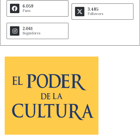
6.059
3.485
Fans
Followers
2.061
Seguidores