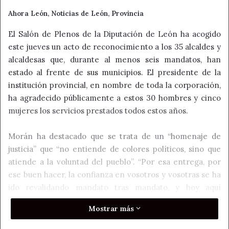
Ahora León, Noticias de León, Provincia
El Salón de Plenos de la Diputación de León ha acogido
este jueves un acto de reconocimiento a los 35 alcaldes y
alcaldesas que, durante al menos seis mandatos, han
estado al frente de sus municipios. El presidente de la
institución provincial, en nombre de toda la corporación,
ha agradecido públicamente a estos 30 hombres y cinco
mujeres los servicios prestados todos estos años.
Morán ha destacado que se trata de un “homenaje de
justicia” que “no entiende de colores políticos, sino que
atiende a la voluntad del pueblo”. “Por esa entrega, por
ese buen hacer, la confianza en vosotros y vosotras se ha
ido revalidando mandato tras mandato, y hoy aquí
queremos mostraros el agradecimiento de esta
Mostrar más
corporación”, ha expresado.