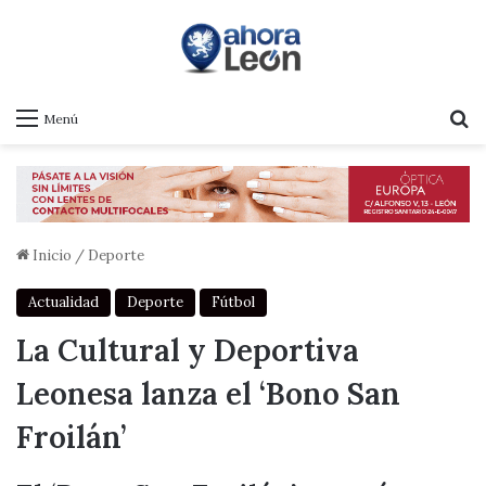
B
Menú
Inicio
/
Deporte
Actualidad
Deporte
Fútbol
La Cultural y Deportiva
Leonesa lanza el ‘Bono San
Froilán’