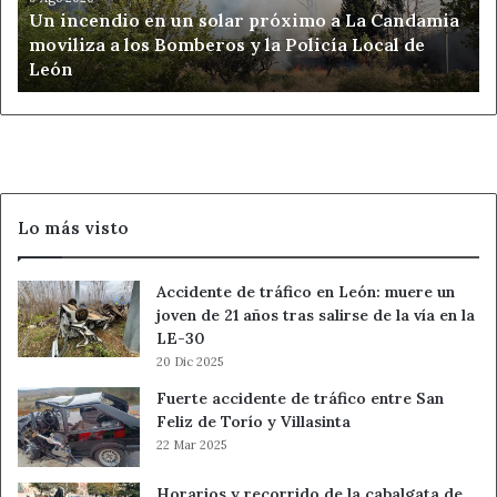
Un incendio en un solar próximo a La Candamia
La
moviliza a los Bomberos y la Policía Local de
Candamia
León
moviliza
a
los
Bomberos
y
la
Policía
Lo más visto
Local
de
León
Accidente de tráfico en León: muere un
joven de 21 años tras salirse de la vía en la
LE-30
20 Dic 2025
Fuerte accidente de tráfico entre San
Feliz de Torío y Villasinta
22 Mar 2025
Horarios y recorrido de la cabalgata de