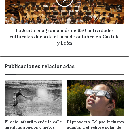
650
actividades
culturales
durante
el
La Junta programa más de 650 actividades
mes
culturales durante el mes de octubre en Castilla
de
y León
octubre
en
Castilla
Publicaciones relacionadas
y
León
El ocio infantil pierde la calle
El proyecto Eclipse Inclusivo
mientras abuelos y nietos
adaptará el eclipse solar de