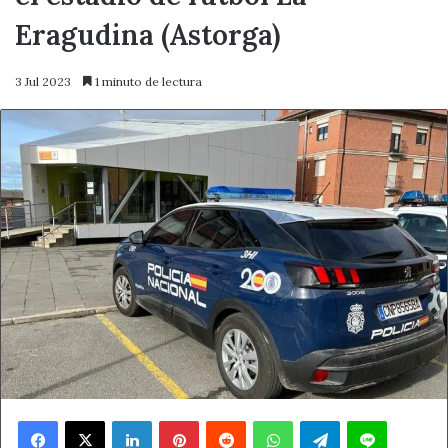
Eragudina (Astorga)
3 Jul 2023
1 minuto de lectura
Facebook
X
LinkedIn
Pinterest
Reddit
WhatsApp
Telegram
Line