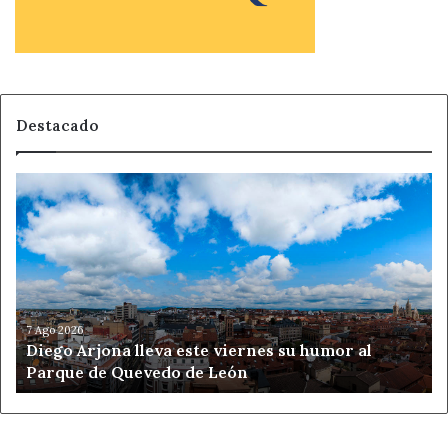
Destacado
Diego
Arjona
lleva
este
viernes
su
humor
al
7 Ago 2026
Diego Arjona lleva este viernes su humor al
Parque
Parque de Quevedo de León
de
Quevedo
de
León