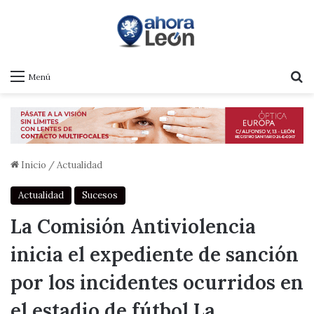
B
Menú
Inicio
/
Actualidad
Actualidad
Sucesos
La Comisión Antiviolencia
inicia el expediente de sanción
por los incidentes ocurridos en
el estadio de fútbol La