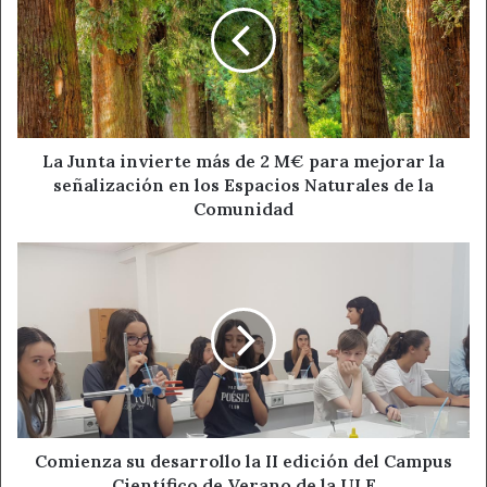
propuesta una multa de 3.500 euros.
más
de
2
Ahora León
Comisión Antiviolencia
M€
para
Noticias de León
mejorar
la
La Junta invierte más de 2 M€ para mejorar la
señalización
señalización en los Espacios Naturales de la
en
Comunidad
los
Espacios
Comienza
Naturales
su
de
desarrollo
la
la
Comunidad
II
edición
del
Campus
Científico
de
Comienza su desarrollo la II edición del Campus
Verano
Científico de Verano de la ULE