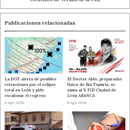
de
la
ULE
Publicaciones relacionadas
La DGT alerta de posibles
El Doctor Aldo, preparador
retenciones por el eclipse
físico de Ilia Topuria, se
total en León y pide
suma al X FID Ciudad de
escalonar el regreso
León ABANCA
6 Ago 2026
6 Ago 2026