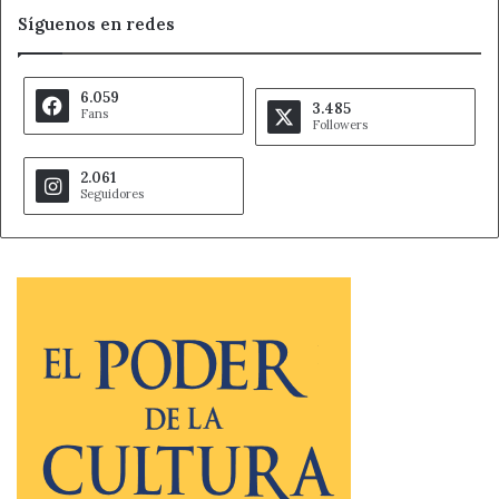
Síguenos en redes
6.059
3.485
Fans
Followers
2.061
Seguidores