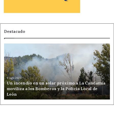
Destacado
Un
incendio
en
un
solar
próximo
a
9 Ago 2026
Un incendio en un solar próximo a La Candamia
La
moviliza a los Bomberos y la Policía Local de
Candamia
León
moviliza
a
los
Bomberos