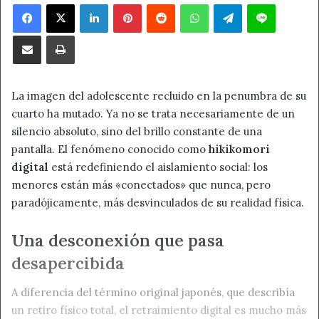
Facebook
X
LinkedIn
Pinterest
Reddit
WhatsApp
Telegram
Line
Compartir por correo electrónico
Imprimir
La imagen del adolescente recluido en la penumbra de su
cuarto ha mutado. Ya no se trata necesariamente de un
silencio absoluto, sino del brillo constante de una
pantalla. El fenómeno conocido como
hikikomori
digital
está redefiniendo el aislamiento social: los
menores están más «conectados» que nunca, pero
paradójicamente, más desvinculados de su realidad física.
Una desconexión que pasa
desapercibida
A diferencia del término original japonés, que describía
un retiro físico total, el retraimiento digital es mucho más