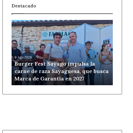
Destacado
Burger
Fest
Sayago
impulsa
la
carne
8 Ago 2026
de
Burger Fest Sayago impulsa la
raza
carne de raza Sayaguesa, que busca
Sayaguesa,
Marca de Garantía en 2027
que
busca
Marca
de
Garantía
en
2027