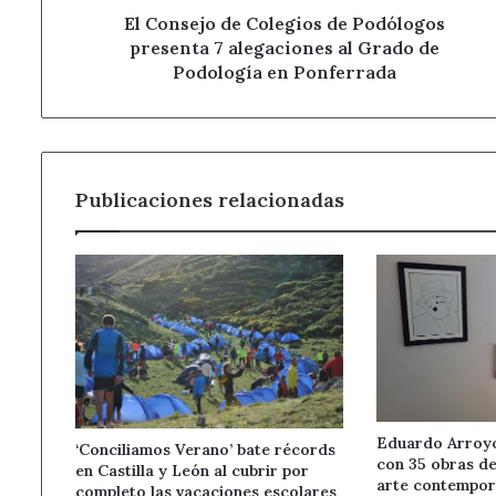
al
El Consejo de Colegios de Podólogos
Grado
presenta 7 alegaciones al Grado de
de
Podología en Ponferrada
Podología
en
Ponferrada
Publicaciones relacionadas
Eduardo Arroyo 
‘Conciliamos Verano’ bate récords
con 35 obras de
en Castilla y León al cubrir por
arte contempor
completo las vacaciones escolares