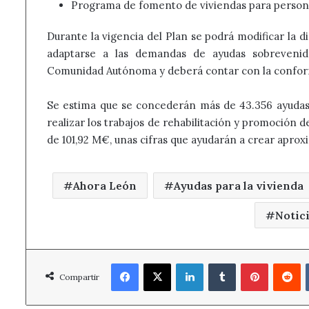
Programa de fomento de viviendas para persona
Durante la vigencia del Plan se podrá modificar la 
adaptarse a las demandas de ayudas sobrevenida
Comunidad Autónoma y deberá contar con la confor
Se estima que se concederán más de 43.356 ayudas e
realizar los trabajos de rehabilitación y promoción d
de 101,92 M€, unas cifras que ayudarán a crear apro
Ahora León
Ayudas para la vivienda
Notic
Facebook
X
LinkedIn
Tumblr
Pinterest
R
Compartir