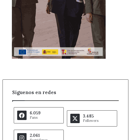
Síguenos en redes
6.059
3.485
Fans
Followers
2.061