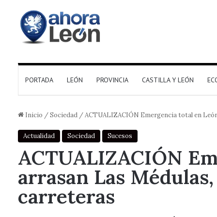
PORTADA
LEÓN
PROVINCIA
CASTILLA Y LEÓN
EC
Inicio
/
Sociedad
/
ACTUALIZACIÓN Emergencia total en León: l
Actualidad
Sociedad
Sucesos
ACTUALIZACIÓN Emerg
arrasan Las Médulas,
carreteras