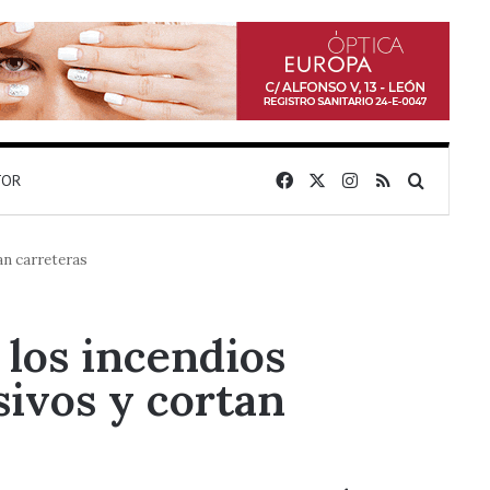
Facebook
X
Instagram
RSS
Buscar 
TOR
an carreteras
los incendios
sivos y cortan