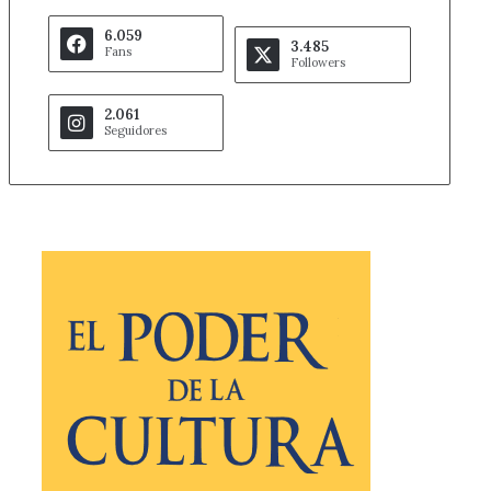
6.059
3.485
Fans
Followers
2.061
Seguidores