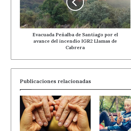
por
el
avance
del
incendio
IGR2
Evacuada Peñalba de Santiago por el
Llamas
avance del incendio IGR2 Llamas de
de
Cabrera
Cabrera
Publicaciones relacionadas