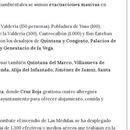
dioambientales se suman
evacuaciones masivas
en
 Valdería (150 personas), Pobladura de Yuso (100),
de la Valdería (300), Castrocalbón (1.000) y San Esteban
con los desalojos de
Quintana y Congosto, Palacios de
 y Genestacio de la Vega
.
acuar también
Quintana del Marco, Villanueva de
nda, Alija del Infantado, Jiménez de Jamuz, Santa
za
, donde
Cruz Roja
gestiona cuatro albergues
l ayuntamiento para ofrecer alojamiento, comida y
 combate el incendio de Las Médulas, se ha desplegado
ás de 1.300 efectivos y medios aéreos que trabajan en la