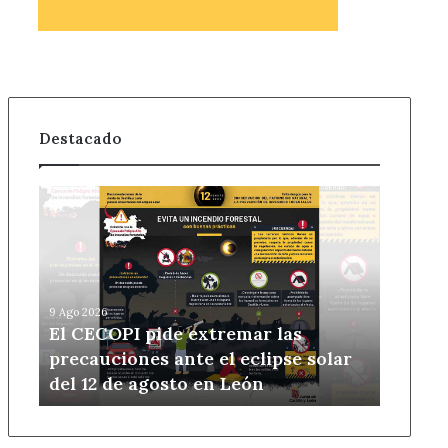
Destacado
El
CECOPI
pide
extremar
las
precauciones
9 Ago 2026
ante
El CECOPI pide extremar las
el
precauciones ante el eclipse solar
eclipse
del 12 de agosto en León
solar
del
12
de