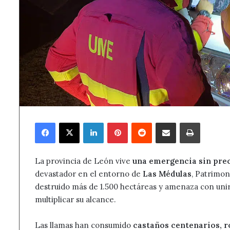
Facebook
X
LinkedIn
Pinterest
Reddit
Compartir por correo electrónico
Imprimir
La provincia de León vive
una emergencia sin pre
devastador en el entorno de
Las Médulas
, Patrimon
destruido más de 1.500 hectáreas y amenaza con unir
multiplicar su alcance.
Las llamas han consumido
castaños centenarios, r