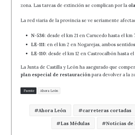
zona. Las tareas de extinción se complican por la
ol
La red viaria de la provincia se ve seriamente afect
N-536
: desde el km 21 en Carucedo hasta el km 
LE-111
: en el km 2 en Nogarejas, ambos sentido
LE-110
: desde el km 12 en Castrocalbón hasta el
La Junta de Castilla y León ha asegurado que compe
plan especial de restauración
para devolver a la zo
Fuente
Ahora León
Ahora León
carreteras cortadas
Las Médulas
Noticias de