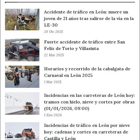
de
San
Accidente de tráfico en León: muere un
Rafael
joven de 21 años tras salirse de la vía en la
y
LE-30
Vegas
20 Dic 2025
de
Matute
Fuerte accidente de tráfico entre San
Feliz de Torío y Villasinta
22 Mar 2025
Horarios y recorrido de la cabalgata de
Carnaval en León 2025
1 Mar 2025
Incidencias en las carreteras de León hoy:
tramos con hielo, nieve y cortes por obras
(01/01/2026, 09:00)
1 Ene 2026
Incidencias de tráfico en León por nieve
hoy: cadenas y cortes en carreteras de
Castilla y León