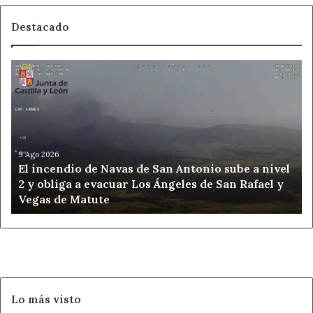
Destacado
El
incendio
de
Navas
de
San
Antonio
9 Ago 2026
El incendio de Navas de San Antonio sube a nivel
sube
2 y obliga a evacuar Los Ángeles de San Rafael y
a
Vegas de Matute
nivel
2
y
obliga
a
evacuar
Los
Lo más visto
Ángeles