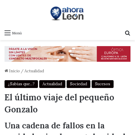
B
Menú
Inicio
/
Actualidad
¿Sabías que...?
Actualidad
Sociedad
Sucesos
El último viaje del pequeño
Gonzalo
Una cadena de fallos en la