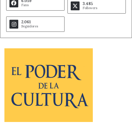
6.059
3.485
Fans
Followers
2.061
Seguidores