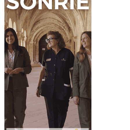
Courel animó a las jugadoras a disfrutar del éxito y les
deseó suerte en esta nueva etapa en la Liga Challenge.
“Este ascenso no es el final de un camino, sino el
comienzo de nuevos retos y de nuevas alegrías para el
deporte leonés”, señaló el presidente provincial.
Fuente
Ahora León
Ahora León
Baloncesto femenino
Baloncesto Femenino León
Deporte Leonés
Diputación de León
Liga Challenge
Noticias de León
Palacio de los Guzmanes