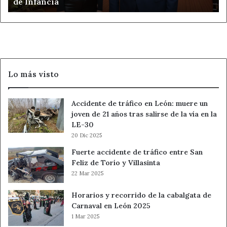
de Infancia
Gobierno
y
declina
asistir
a
la
Comisión
Lo más visto
de
Infancia
Accidente de tráfico en León: muere un
joven de 21 años tras salirse de la vía en la
LE-30
20 Dic 2025
Fuerte accidente de tráfico entre San
Feliz de Torío y Villasinta
22 Mar 2025
Horarios y recorrido de la cabalgata de
Carnaval en León 2025
1 Mar 2025