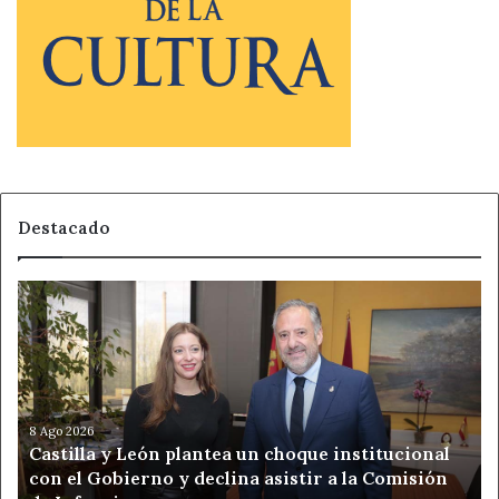
Destacado
Castilla
y
León
plantea
un
choque
institucional
8 Ago 2026
Castilla y León plantea un choque institucional
con
con el Gobierno y declina asistir a la Comisión
el