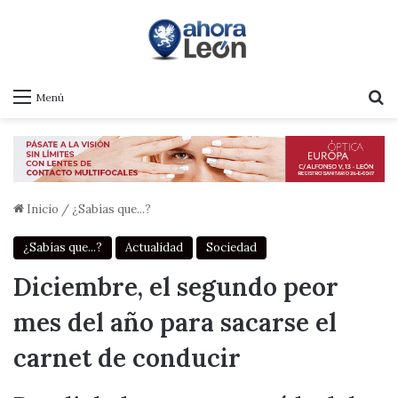
B
Menú
Inicio
/
¿Sabías que...?
¿Sabías que...?
Actualidad
Sociedad
Diciembre, el segundo peor
mes del año para sacarse el
carnet de conducir