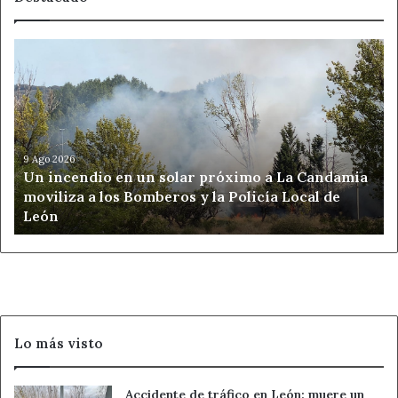
Un
incendio
en
un
solar
próximo
a
9 Ago 2026
Un incendio en un solar próximo a La Candamia
La
moviliza a los Bomberos y la Policía Local de
Candamia
León
moviliza
a
los
Bomberos
y
la
Policía
Lo más visto
Local
de
León
Accidente de tráfico en León: muere un