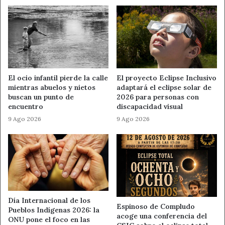
rural
comprometer la atención.
de
Castilla
Conducir con precaución
y
León
La clave está en la suavidad: respetar las señales,
mantener una velocidad moderada y realizar
movimientos progresivos aseguran un mayor control del
El ocio infantil pierde la calle
El proyecto Eclipse Inclusivo
vehículo. Una postura correcta de las manos en el
mientras abuelos y nietos
adaptará el eclipse solar de
buscan un punto de
2026 para personas con
volante, como a las “10 y 2” en un reloj imaginario,
encuentro
discapacidad visual
también contribuye a una conducción segura.
9 Ago 2026
9 Ago 2026
Mantener la distancia de seguridad
Guardar una distancia suficiente con el vehículo
delantero es esencial para reaccionar a tiempo ante
imprevistos. Según Parclick, un conductor necesita al
menos 0,75 segundos para reaccionar, durante los cuales
Día Internacional de los
Espinoso de Compludo
Pueblos Indígenas 2026: la
el coche puede recorrer entre 10 y 25 metros
acoge una conferencia del
ONU pone el foco en las
dependiendo de la velocidad.