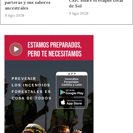
CSIC sobre el eclipse total
parteras y sus saberes
de Sol
ancestrales
Usar los retrovisores
9 Ago 2026
9 Ago 2026
Antes de cualquier maniobra, es fundamental observar los
retrovisores, comprobar puntos muertos y señalizar las
intenciones con antelación.
Practicar el estacionamiento
Estacionar, ya sea en paralelo o en batería, requiere
práctica. Parclick recomienda buscar espacios abiertos
para entrenar y, progresivamente, practicar en parkings
subterráneos para adquirir confianza en maniobras más
complejas.
Un aliado para los nuevos conductores
Tener un lugar reservado para estacionar puede marcar