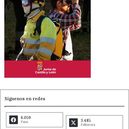
una gran diferencia para quienes se enfrentan a los
nervios de conducir por primera vez.
Parclick
se
posiciona como el aliado ideal para los nuevos
conductores, ofreciéndoles la tranquilidad de llegar a su
destino con todo planificado y sin preocupaciones. En un
momento en el que el interés por obtener el carnet está
en descenso, soluciones prácticas como la reserva
anticipada de aparcamiento son clave para motivar a los
conductores noveles y fomentar una movilidad más
segura y responsable.
Ahora León
Carnet de Conducir
Síguenos en redes
Noticias de León
6.059
3.485
Fans
Followers