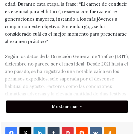
edad. Durante esta etapa, la frase: “El carnet de conducir
es esencial para el futuro”, resuena con fuerza entre
generaciones mayores, instando a los más jóvenes a
cumplir con este objetivo. Sin embargo, ¿se ha
considerado cuál es el mejor momento para presentarse
al examen práctico?
Según los datos de la Dirección General de Tráfico (DGT),
diciembre no parece ser el mes ideal. Desde 2021 hasta el
año pasado, se ha registrado una notable caída en los
permisos expedidos, solo superada por el descenso
habitual de agosto. Factores como las condiciones
climáticas adversas y la elevada cantidad de días festivos
parecen influir en esta tendencia. Además, también se
Mostrar más
observa una marcada diferencia por género: el año
pasado se emitieron 274.388 títulos a mujeres, frente a
482.870 a hombres, casi el doble.
Facebook
X
LinkedIn
Tumblr
Pinterest
Reddit
VKontakte
Odnoklass