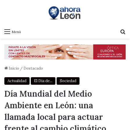
B
Menú
Inicio
/
Destacado
Actualidad
El Día de...
Sociedad
Día Mundial del Medio
Ambiente en León: una
llamada local para actuar
frente al cambio climático