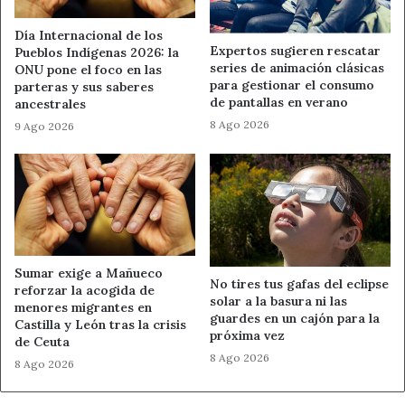
El
Día Mundial del Medio Ambiente en León
deja así
Día Internacional de los
un mensaje directo: la defensa del planeta empieza en lo
Expertos sugieren rescatar
Pueblos Indígenas 2026: la
cotidiano. Empieza al reciclar mejor, al cuidar los ríos, al
series de animación clásicas
ONU pone el foco en las
para gestionar el consumo
parteras y sus saberes
respetar los montes y al elegir una movilidad más limpia.
de pantallas en verano
ancestrales
8 Ago 2026
9 Ago 2026
Porque el cambio climático es global, pero sus respuestas
también nacen en cada barrio, cada pueblo y cada
decisión diaria.
Fuente
Ahora León
Sumar exige a Mañueco
No tires tus gafas del eclipse
acción climática
Ahora León
reforzar la acogida de
solar a la basura ni las
menores migrantes en
guardes en un cajón para la
Cambio Climático
Castilla y León tras la crisis
próxima vez
de Ceuta
8 Ago 2026
Día Mundial del Medio Ambiente
8 Ago 2026
Medio Ambiente León