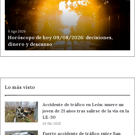
09/08/2026:
decisiones,
dinero
y
descanso
9 Ago 2026
Horóscopo de hoy 09/08/2026: decisiones,
dinero y descanso
Lo más visto
Accidente de tráfico en León: muere un
joven de 21 años tras salirse de la vía en la
LE-30
20 Dic 2025
Fuerte accidente de tráfico entre San