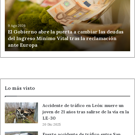
abre
la
puerta
a
cambiar
9 Ago 2026
El Gobierno abre la puerta a cambiar las deudas
las
del Ingreso Mínimo Vital tras la reclamación
deudas
ante Europa
del
Ingreso
Mínimo
Vital
tras
la
reclamación
Lo más visto
ante
Europa
Accidente de tráfico en León: muere un
joven de 21 años tras salirse de la vía en la
LE-30
20 Dic 2025
Fuerte accidente de tráfico entre San