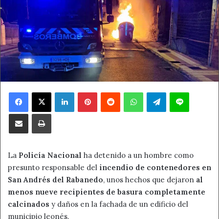
Facebook
X
LinkedIn
Pinterest
Reddit
WhatsApp
Telegram
Line
Compartir por correo electrónico
Imprimir
La
Policía Nacional
ha detenido a un hombre como
presunto responsable del
incendio de contenedores en
San Andrés del Rabanedo
, unos hechos que dejaron
al
menos nueve recipientes de basura completamente
calcinados
y daños en la fachada de un edificio del
municipio leonés.