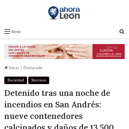
B
Menú
Inicio
/
Destacado
Sociedad
Sucesos
Detenido tras una noche de
incendios en San Andrés:
nueve contenedores
calcinados y daños de 13.500