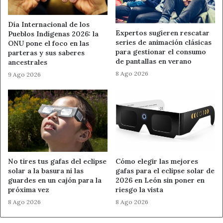
Fuente
Ahora León
Día Internacional de los
Expertos sugieren rescatar
Pueblos Indígenas 2026: la
Ahora León
series de animación clásicas
ONU pone el foco en las
para gestionar el consumo
parteras y sus saberes
de pantallas en verano
contenedores quemados León
ancestrales
8 Ago 2026
9 Ago 2026
daños en San Andrés del Rabanedo
detenido por incendios
incendio de contenedores en San Andrés del
Rabanedo
Noticias de León
Policía Nacional León
No tires tus gafas del eclipse
Cómo elegir las mejores
solar a la basura ni las
gafas para el eclipse solar de
Sucesos en León
guardes en un cajón para la
2026 en León sin poner en
próxima vez
riesgo la vista
8 Ago 2026
8 Ago 2026