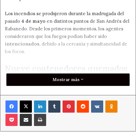
Los incendios se produjeron durante la madrugada del
pasado
4 de mayo
en distintos puntos de San Andrés del
Rabanedo. Desde los primeros momentos, los agentes
consideraron que los fuegos podían haber sido
intencionados
, debido a la cercanía y simultaneidad de
los focos.
Nueve contenedores quemados
y daños en un inmueble
Mostrar más
La sucesión de incendios obligó a movilizar tanto a los
Facebook
X
LinkedIn
Tumblr
Pinterest
Reddit
VKontakte
Odnoklass
servicios de extinción como a varias dotaciones policiales.
El objetivo era sofocar las llamas y localizar al posible
Pocket
Compartir por correo electrónico
Imprimir
autor material.
El balance final dejó
nueve contenedores totalmente