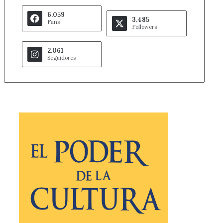
6.059
3.485
Fans
Followers
2.061
Seguidores