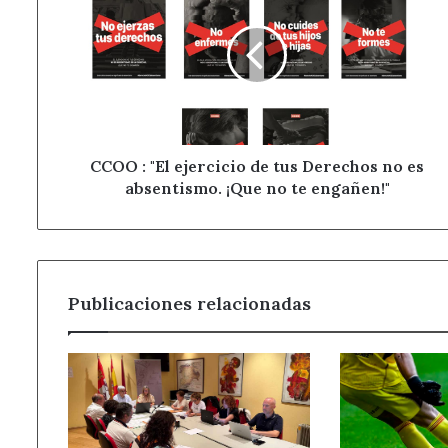
"El
ejercicio
de
tus
Derechos
no
es
absentismo.
CCOO : "El ejercicio de tus Derechos no es
¡Que
absentismo. ¡Que no te engañen!"
no
te
engañen!"
Publicaciones relacionadas