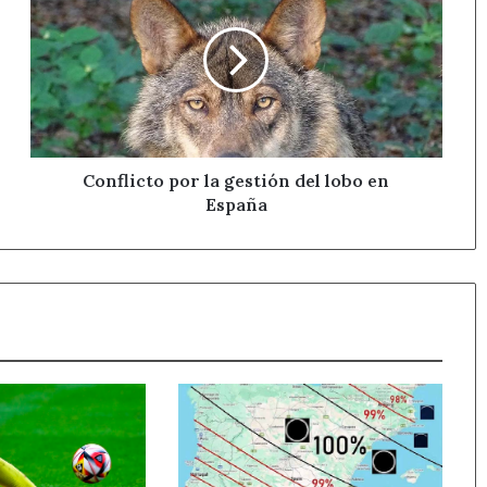
la
gestión
del
lobo
en
España
Conflicto por la gestión del lobo en
España