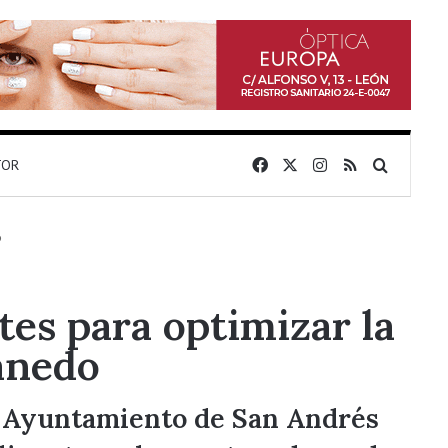
Facebook
X
Instagram
RSS
Buscar 
TOR
o
es para optimizar la
anedo
l Ayuntamiento de San Andrés