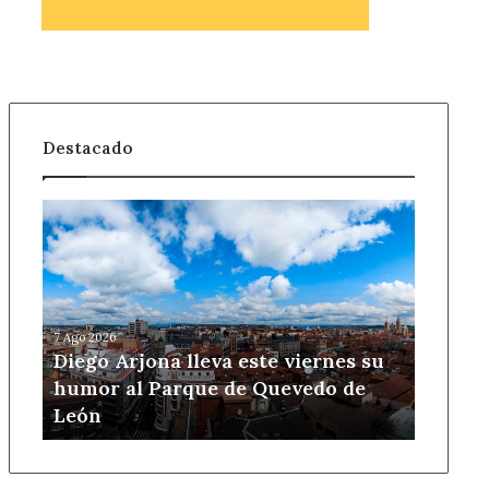
Destacado
Diego
Arjona
lleva
este
viernes
su
7 Ago 2026
humor
Diego Arjona lleva este viernes su
al
humor al Parque de Quevedo de
Parque
León
de
Quevedo
de
León