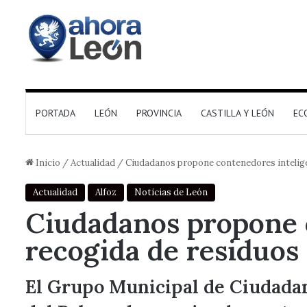
PORTADA
LEÓN
PROVINCIA
CASTILLA Y LEÓN
EC
Inicio
/
Actualidad
/
Ciudadanos propone contenedores intelige
Actualidad
Alfoz
Noticias de León
Ciudadanos propone c
recogida de residuos
El Grupo Municipal de Ciudada