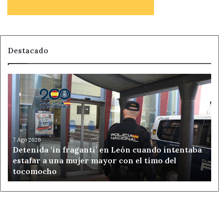
Destacado
Detenida
‘in
fraganti’
en
León
cuando
intentaba
7 Ago 2026
Detenida ‘in fraganti’ en León cuando intentaba
estafar
estafar a una mujer mayor con el timo del
a
tocomocho
una
mujer
mayor
con
el