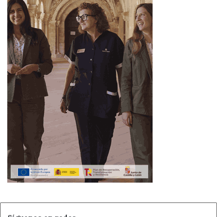
euros.
En cuanto a la I+D+i, aparte de los apoyos de la
Administración, constituye uno de los objetivos fijados en
el marco de la
Macrorregión RESOE que Castilla y
León comparte con Galicia, Asturias, Cantabria y las
regiones Norte y Centro de Portugal.
Por último, en el ámbito de la Internacionalización, el
presidente ha destacado que el mercado exterior sigue
siendo crucial para el sector del automóvil, que supone
casi el 42 % de las exportaciones totales de la Comunidad,
con un total de 7.200 millones de euros.
Ahora León
Castilla y León
Herrera
León
Noticias de León