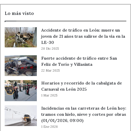
timo
del
Lo más visto
tocomocho
Accidente de tráfico en León: muere un
joven de 21 años tras salirse de la vía en la
LE-30
20 Dic 2025
Fuerte accidente de tráfico entre San
Feliz de Torío y Villasinta
22 Mar 2025
Horarios y recorrido de la cabalgata de
Carnaval en León 2025
1 Mar 2025
Incidencias en las carreteras de León hoy:
tramos con hielo, nieve y cortes por obras
(01/01/2026, 09:00)
1 Ene 2026