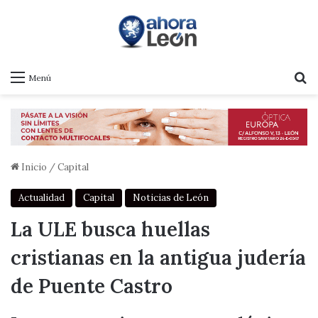
B
Menú
Inicio
/
Capital
Actualidad
Capital
Noticias de León
La ULE busca huellas
cristianas en la antigua judería
de Puente Castro