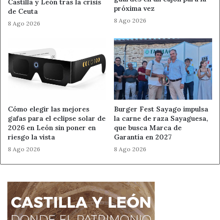
Castilla y León tras la crisis
próxima vez
minoría judía medieval en el ámbito urbano del Reino de
de Ceuta
8 Ago 2026
León: análisis arqueológico y documental’, financiado por
8 Ago 2026
la ULE y el Instituto de Estudios Medievales, con el
respaldo del Ayuntamiento.
Más allá de las publicaciones científicas previstas, el
equipo arqueológico insiste en la importancia de
poner
en valor un patrimonio medieval clave para la
historia de León
, con potencial para enriquecer la
Cómo elegir las mejores
Burger Fest Sayago impulsa
gafas para el eclipse solar de
la carne de raza Sayaguesa,
oferta cultural y turística de la ciudad.
2026 en León sin poner en
que busca Marca de
riesgo la vista
Garantía en 2027
Fuente
ULE
8 Ago 2026
8 Ago 2026
excavaciones arqueológicas
judería Puente Castro