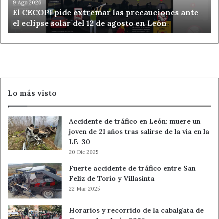
el
9 Ago 2026
El CECOPI pide extremar las precauciones ante
eclipse
el eclipse solar del 12 de agosto en León
solar
del
12
de
agosto
en
León
Lo más visto
Accidente de tráfico en León: muere un
joven de 21 años tras salirse de la vía en la
LE-30
20 Dic 2025
Fuerte accidente de tráfico entre San
Feliz de Torío y Villasinta
22 Mar 2025
Horarios y recorrido de la cabalgata de