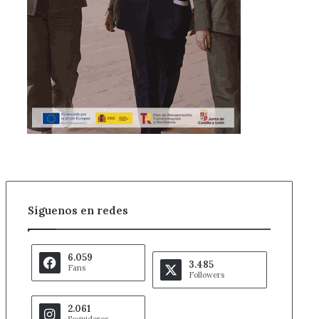
Síguenos en redes
6.059
3.485
Fans
Followers
2.061