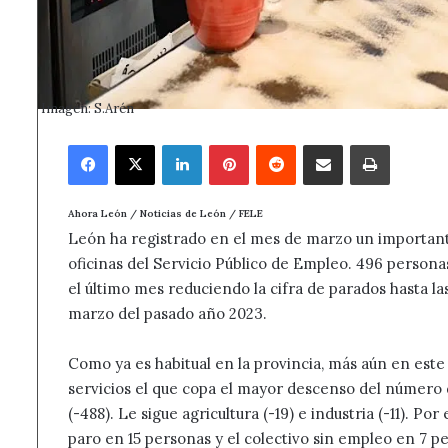
Imagen: S.Arén
Facebook
X
LinkedIn
Pinterest
Reddit
Compartir por correo electrónico
Imprimir
Ahora León / Noticias de León / FELE
León ha registrado en el mes de marzo un important
oficinas del Servicio Público de Empleo. 496 person
el último mes reduciendo la cifra de parados hasta l
marzo del pasado año 2023.
Como ya es habitual en la provincia, más aún en est
servicios el que copa el mayor descenso del número
(-488). Le sigue agricultura (-19) e industria (-11). P
paro en 15 personas y el colectivo sin empleo en 7 p