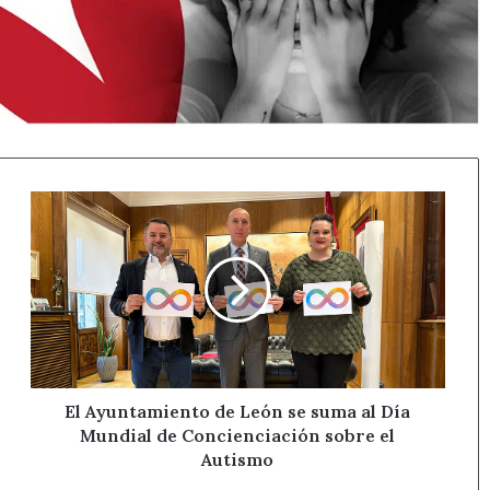
El
Ayuntamiento
de
León
se
suma
al
Día
Mundial
de
El Ayuntamiento de León se suma al Día
Concienciación
Mundial de Concienciación sobre el
sobre
Autismo
el