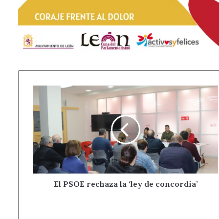
El
PSOE
rechaza
la
‘ley
de
concordia’
El PSOE rechaza la ‘ley de concordia’