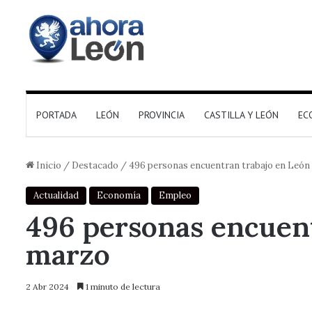
PORTADA
LEÓN
PROVINCIA
CASTILLA Y LEÓN
EC
Inicio
/
Destacado
/
496 personas encuentran trabajo en León
Actualidad
Economía
Empleo
496 personas encuent
marzo
2 Abr 2024
1 minuto de lectura