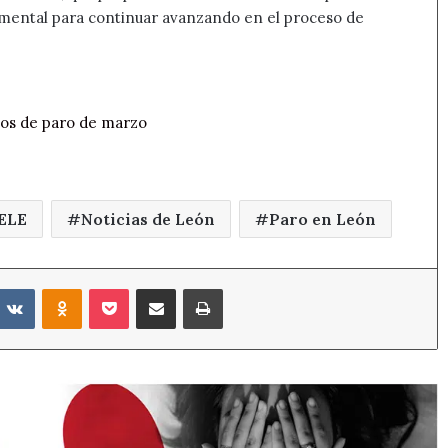
damental para continuar avanzando en el proceso de
os de paro de marzo
ELE
Noticias de León
Paro en León
eddit
VKontakte
Odnoklassniki
Pocket
Compartir por correo electrónico
Imprimir