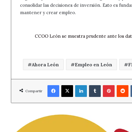
consolidar las decisiones de inversión. Esto es fun
mantener y crear empleo.
CCOO León se muestra prudente ante los dat
Ahora León
Empleo en León
F
Facebook
X
LinkedIn
Tumblr
Pinterest
R
Compartir