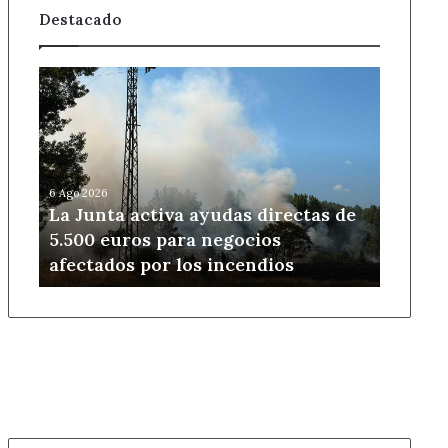
Destacado
La
Junta
activa
ayudas
directas
de
6 Ago 2026
5.500
La Junta activa ayudas directas de
euros
5.500 euros para negocios
para
afectados por los incendios
negocios
afectados
por
los
incendios