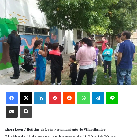
Facebook
X
LinkedIn
Pinterest
Reddit
WhatsApp
Telegram
Line
Compartir por correo electrónico
Imprimir
Ahora León / Noticias de León / Ayuntamiento de Villaquilambre