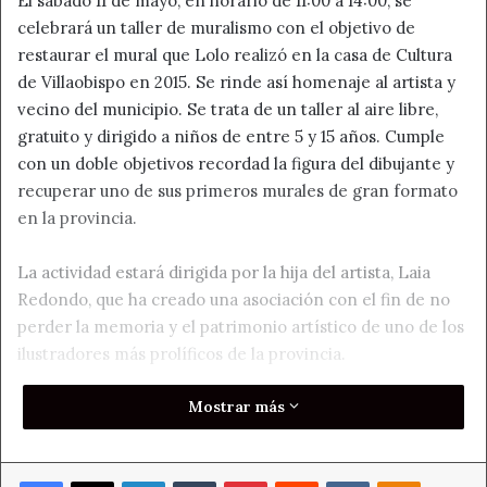
El sábado 11 de mayo, en horario de 11:00 a 14:00, se
celebrará un taller de muralismo con el objetivo de
restaurar el mural que Lolo realizó en la casa de Cultura
de Villaobispo en 2015. Se rinde así homenaje al artista y
vecino del municipio. Se trata de un taller al aire libre,
gratuito y dirigido a niños de entre 5 y 15 años. Cumple
con un doble objetivos recordad la figura del dibujante y
recuperar uno de sus primeros murales de gran formato
en la provincia.
La actividad estará dirigida por la hija del artista, Laia
Redondo, que ha creado una asociación con el fin de no
perder la memoria y el patrimonio artístico de uno de los
ilustradores más prolíficos de la provincia.
Mostrar más
Los pequeños que participen podrán pintar en las
paredes del edificio, conocer las figuras y personajes más
destacados de Lolo y colaborar en mantener el
Facebook
X
LinkedIn
Tumblr
Pinterest
Reddit
VKontakte
Odnoklass