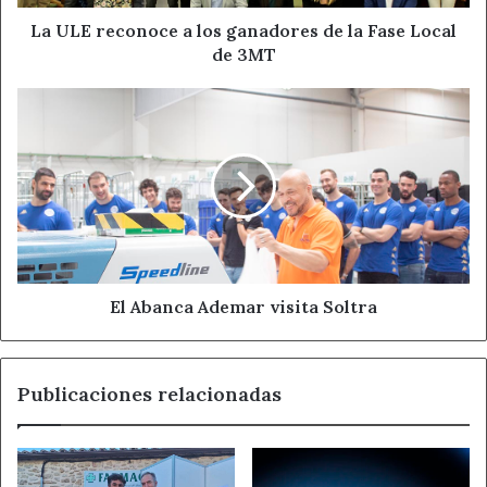
Fase
Local
La ULE reconoce a los ganadores de la Fase Local
de
de 3MT
3MT
El
Abanca
Ademar
visita
Soltra
El Abanca Ademar visita Soltra
Publicaciones relacionadas