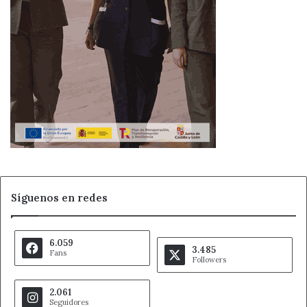
Síguenos en redes
6.059
3.485
Fans
Followers
2.061
Seguidores