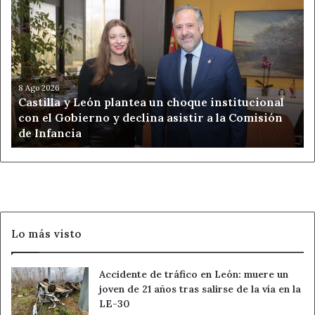
y
León
plantea
un
choque
institucional
8 Ago 2026
Castilla y León plantea un choque institucional
con
con el Gobierno y declina asistir a la Comisión
el
de Infancia
Gobierno
y
declina
asistir
a
la
Comisión
Lo más visto
de
Infancia
Accidente de tráfico en León: muere un
joven de 21 años tras salirse de la vía en la
LE-30