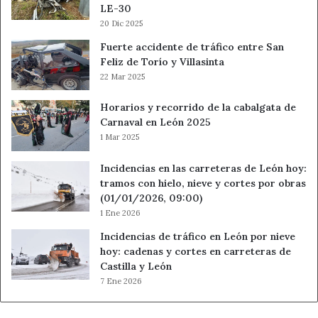
LE-30
Vegas
20 Dic 2025
de
Matute
Fuerte accidente de tráfico entre San
Feliz de Torío y Villasinta
22 Mar 2025
Horarios y recorrido de la cabalgata de
Carnaval en León 2025
1 Mar 2025
Incidencias en las carreteras de León hoy:
tramos con hielo, nieve y cortes por obras
(01/01/2026, 09:00)
1 Ene 2026
Incidencias de tráfico en León por nieve
hoy: cadenas y cortes en carreteras de
Castilla y León
7 Ene 2026