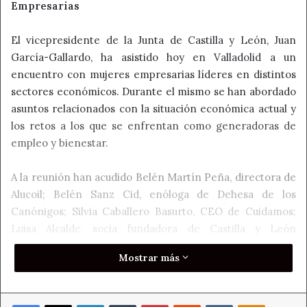
Empresarias
El vicepresidente de la Junta de Castilla y León, Juan
García-Gallardo, ha asistido hoy en Valladolid a un
encuentro con mujeres empresarias líderes en distintos
sectores económicos. Durante el mismo se han abordado
asuntos relacionados con la situación económica actual y
los retos a los que se enfrentan como generadoras de
empleo y bienestar.
A la reunión han acudido Belén Martín Peña, directora de
Alucoil; Belén Sanz Cid, enóloga de Dehesa de los
Canónigos; Silvia Caballero Basurto, CEO de Cuidamos;
Luisa Alcalde, socia fundadora de Castilla y León
Económica; Arantxa Rodríguez, directora del
Mostrar más
departamento de Calidad e Innovación de Innoporc; y
Mireia Arroyo, responsable de relaciones internacionales
de Gestamp.
Facebook
X
LinkedIn
Tumblr
Pinterest
Reddit
VKontakte
Odnoklass