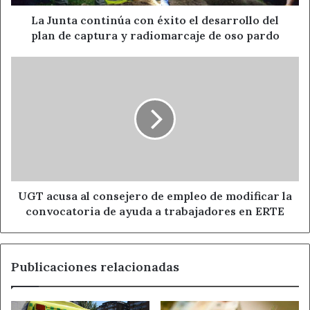
plan
de
La Junta continúa con éxito el desarrollo del
captura
plan de captura y radiomarcaje de oso pardo
y
radiomarcaje
UGT
de
acusa
oso
al
pardo
consejero
de
empleo
de
modificar
la
convocatoria
UGT acusa al consejero de empleo de modificar la
de
convocatoria de ayuda a trabajadores en ERTE
ayuda
a
trabajadores
Publicaciones relacionadas
en
ERTE