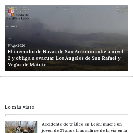
El
incendio
de
Navas
de
San
Antonio
9 Ago 2026
El incendio de Navas de San Antonio sube a nivel
sube
2 y obliga a evacuar Los Ángeles de San Rafael y
a
Vegas de Matute
nivel
2
y
obliga
a
evacuar
Los
Lo más visto
Ángeles
de
San
Accidente de tráfico en León: muere un
Rafael
joven de 21 años tras salirse de la vía en la
y