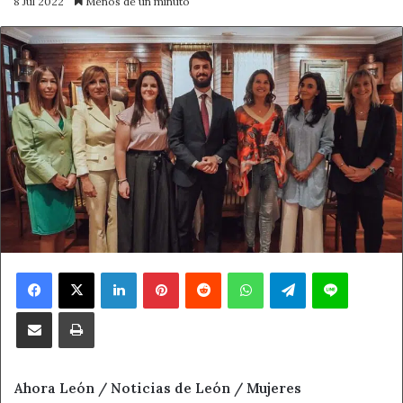
8 Jul 2022
Menos de un minuto
Facebook
X
LinkedIn
Pinterest
Reddit
WhatsApp
Telegram
Line
Compartir por correo electrónico
Imprimir
Ahora León / Noticias de León / Mujeres