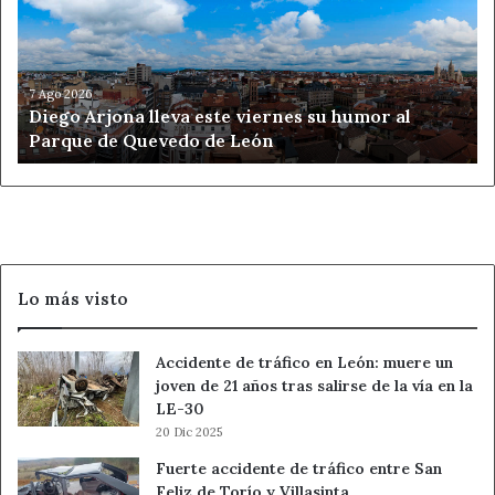
este
viernes
su
humor
al
7 Ago 2026
Diego Arjona lleva este viernes su humor al
Parque
Parque de Quevedo de León
de
Quevedo
de
León
Lo más visto
Accidente de tráfico en León: muere un
joven de 21 años tras salirse de la vía en la
LE-30
20 Dic 2025
Fuerte accidente de tráfico entre San
Feliz de Torío y Villasinta