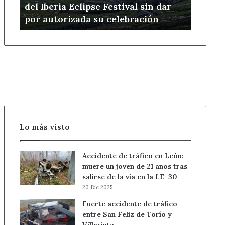
del Iberia Eclipse Festival sin dar
sin
por autorizada su celebración
dar
por
autorizada
su
celebración
Lo más visto
Accidente de tráfico en León:
muere un joven de 21 años tras
salirse de la vía en la LE-30
20 Dic 2025
Fuerte accidente de tráfico
entre San Feliz de Torío y