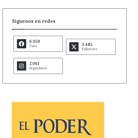
Síguenos en redes
6.059
3.485
Fans
Followers
2.061
Seguidores