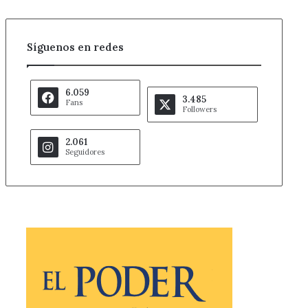
Síguenos en redes
6.059
3.485
Fans
Followers
2.061
Seguidores