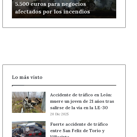
5.500 euros para negocios
para
afectados por los incendios
negocios
afectados
por
los
incendios
Lo más visto
Accidente de tráfico en León:
muere un joven de 21 años tras
salirse de la vía en la LE-30
20 Dic 2025
Fuerte accidente de tráfico
entre San Feliz de Torío y