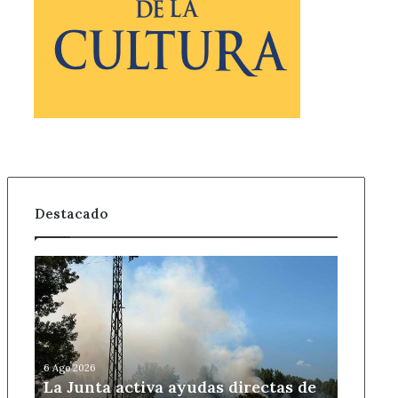
Destacado
La
Junta
activa
ayudas
directas
de
6 Ago 2026
5.500
La Junta activa ayudas directas de
euros