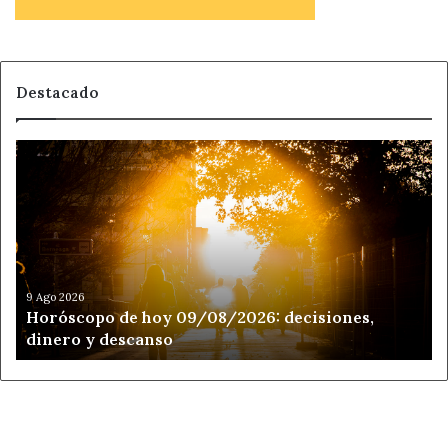
Destacado
Horóscopo
de
hoy
09/08/2026:
decisiones,
dinero
y
descanso
9 Ago 2026
Horóscopo de hoy 09/08/2026: decisiones,
dinero y descanso