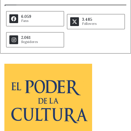
6.059
3.485
Fans
Followers
2.061
Seguidores