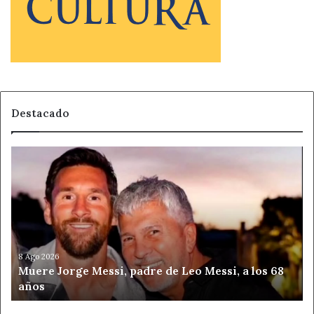
Destacado
Muere
Jorge
Messi,
padre
de
Leo
Messi,
a
8 Ago 2026
Muere Jorge Messi, padre de Leo Messi, a los 68
los
años
68
años