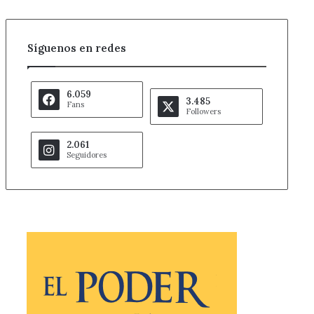
Síguenos en redes
6.059
3.485
Fans
Followers
2.061
Seguidores