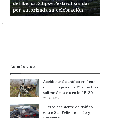
del Iberia Eclipse Festival sin dar
sin
por autorizada su celebración
dar
por
autorizada
su
celebración
Lo más visto
Accidente de tráfico en León:
muere un joven de 21 años tras
salirse de la vía en la LE-30
20 Dic 2025
Fuerte accidente de tráfico
entre San Feliz de Torío y