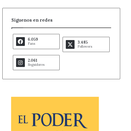
Síguenos en redes
6.059
3.485
Fans
Followers
2.061
Seguidores