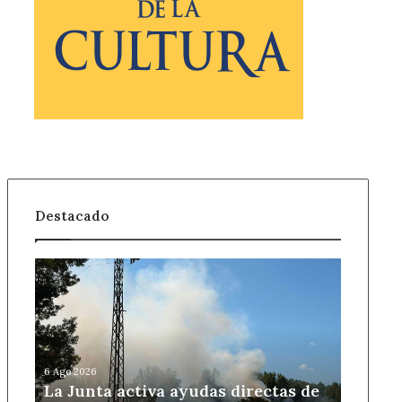
Destacado
La
Junta
activa
ayudas
directas
de
6 Ago 2026
5.500
La Junta activa ayudas directas de
euros